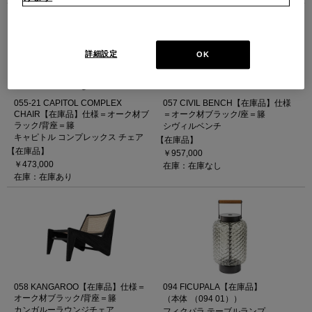
詳細設定
OK
055-21 CAPITOL COMPLEX
057 CIVIL BENCH【在庫品】仕様
CHAIR【在庫品】仕様＝オーク材ブ
＝オーク材ブラック/座＝籐
ラック/背座＝籐
シヴィルベンチ
キャピトル コンプレックス チェア
【在庫品】
【在庫品】
￥957,000
￥473,000
在庫：在庫なし
在庫：在庫あり
058 KANGAROO【在庫品】仕様＝
094 FICUPALA【在庫品】
オーク材ブラック/背座＝籐
（本体 （094 01））
カンガルーラウンジチェア
フィクパラ テーブルランプ