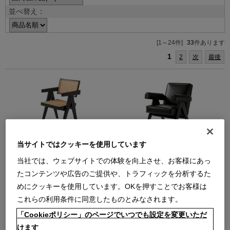
並べ替え：
[1～24件]
33
件あります
1
2
次
最後
051-21 CAPITOL COMPLEX
053 CAPITOL COMPLEX
当サイトではクッキーを使用しています
OFFICE CHAIR【在庫品】仕様＝オ
ARMCHAIR（EXTRA13Y253
ーク材ブラック/背座＝籐
NERO）
当社では、ウェブサイトでの体験を向上させ、お客様にあっ
キャピトル コンプレックス オフィ
（053-CAPITOL-COMPLEX-
たコンテンツや広告のご提供や、トラフィックを分析するた
ス チェア アームチェア
ARMCHAIR.pdf）
めにクッキーを使用しています。OKを押すことでお客様は
キャピトル コンプレックス アーム
【在庫品】
チェア ラウンジチェア
￥638,000
これらの利用条件に同意したものとみなされます。
【在庫品】
在庫：残りわずか
「Cookieポリシー」のページでいつでも設定を変更いただ
￥1,199,000
在庫：残りわずか
けます