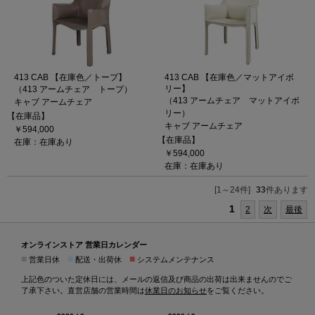
413 CAB 【在庫色／トープ】
413 CAB 【在庫色／マットアイボ
リー】
（413 アームチェア トープ）
（413 アームチェア マットアイボ
キャブ アームチェア
リー）
【在庫品】
キャブ アームチェア
￥594,000
【在庫品】
在庫：在庫あり
￥594,000
在庫：在庫あり
[1～24件]
33
件あります
1
2
次
最後
オンラインストア 営業日カレンダー
■
■
■
営業日休
配送・出荷休
システムメンテナンス
上記色のついた定休日には、メールの返信及び商品の出荷は出来ませんのでご
了承下さい。直営店舗の営業時間は
休業日のお知らせ
をご覧ください。