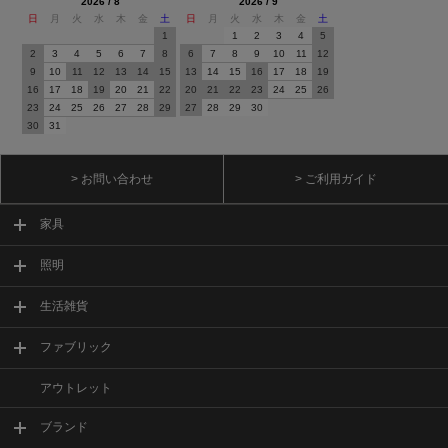
2026 / 8
2026 / 9
日
月
火
水
木
金
土
日
月
火
水
木
金
土
1
1
2
3
4
5
2
3
4
5
6
7
8
6
7
8
9
10
11
12
9
10
11
12
13
14
15
13
14
15
16
17
18
19
16
17
18
19
20
21
22
20
21
22
23
24
25
26
23
24
25
26
27
28
29
27
28
29
30
30
31
> お問い合わせ
> ご利用ガイド
家具
照明
生活雑貨
ファブリック
アウトレット
ブランド