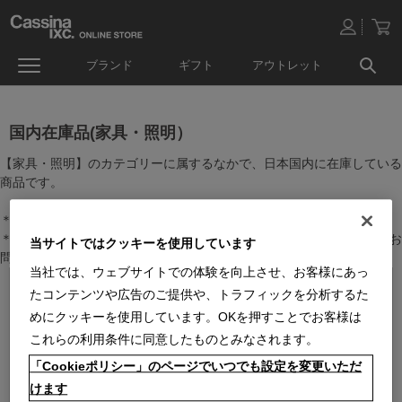
ブランド
ギフト
アウトレット
国内在庫品(家具・照明）
【家具・照明】のカテゴリーに属するなかで、日本国内に在庫している
商品です。
＊絞り込み機能で商品検索することができます。
＊全店舗で在庫を共有しておりますので、最新の在庫状況についてはお
当サイトではクッキーを使用しています
問い合わせください。
当社では、ウェブサイトでの体験を向上させ、お客様にあっ
たコンテンツや広告のご提供や、トラフィックを分析するた
めにクッキーを使用しています。OKを押すことでお客様は
これらの利用条件に同意したものとみなされます。
「Cookieポリシー」のページでいつでも設定を変更いただ
けます