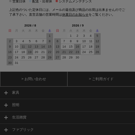
■
■
■
営業日休
配送・出荷休
システムメンテナンス
上記色のついた定休日には、メールの返信及び商品の出荷は出来ませんのでご
了承下さい。直営店舗の営業時間は
休業日のお知らせ
をご覧ください。
2026 / 8
2026 / 9
日
月
火
水
木
金
土
日
月
火
水
木
金
土
1
1
2
3
4
5
2
3
4
5
6
7
8
6
7
8
9
10
11
12
9
10
11
12
13
14
15
13
14
15
16
17
18
19
16
17
18
19
20
21
22
20
21
22
23
24
25
26
23
24
25
26
27
28
29
27
28
29
30
30
31
> お問い合わせ
> ご利用ガイド
家具
照明
生活雑貨
ファブリック