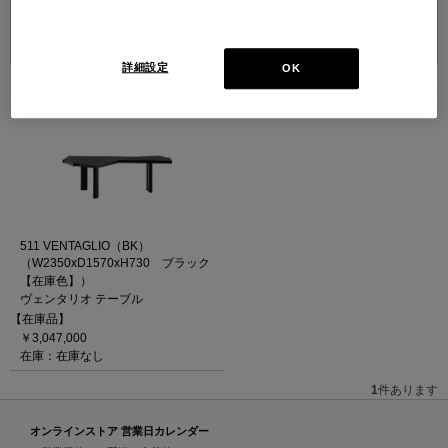
並べ替え：
詳細設定
OK
1
件あります
511 VENTAGLIO（BK）
（W2350xD1570xH730 ブラック
【在庫色】）
ヴェンタリオ テーブル
【在庫品】
￥3,047,000
在庫：在庫なし
1
件あります
オンラインストア 営業日カレンダー