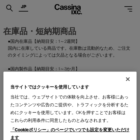
JP
.
在庫品・短納期商品
PRODUCTS
●国内在庫品【納期目安：1～2週間】
国内に在庫している商品です。在庫数は流動的なため、ご注文
SERVICES
のタイミングによっては欠品となる場合がございます。
PROJECTS
●国内製作品【納期目安：1～3か月】
MAGAZINE
ご注文をいただいてから国内で製作する商品です。
当サイトではクッキーを使用しています
SUPPORT
●特別在庫品【納期目安：1～2週間】
通常はお届けまで約6か月を要する輸入商品の一部を、期間限
当社では、ウェブサイトでの体験を向上させ、お客様にあっ
SHOPS
定で国内在庫としてご用意しております。数量限定のため、な
たコンテンツや広告のご提供や、トラフィックを分析するた
くなり次第終了となります。
めにクッキーを使用しています。OKを押すことでお客様は
CATALOGUES
これらの利用条件に同意したものとみなされます。
PROFESSIONAL
「Cookieポリシー」のページでいつでも設定を変更いただけ
ます
ONLINE STORE
お問合せ