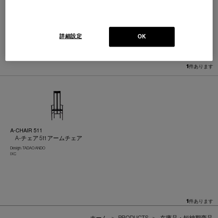
詳細設定
OK
並べ替え：
1
件あります
A-CHAIR 511
A-チェア 511 アームチェア
Design : TADAO ANDO
IXC
1
件あります
ホーム
>
PRODUCTS
>
在庫品・短納期商品