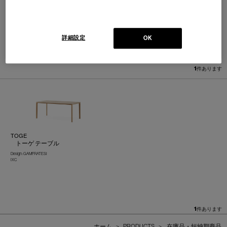
詳細設定
OK
並べ替え：
1
件あります
TOGE
トーゲ テーブル
Design : GAMFRATESI
IXC
1
件あります
ホーム
>
PRODUCTS
>
在庫品・短納期商品