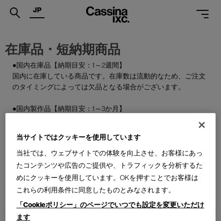
JP
.
在庫品・短納期商品
PRODUCTS
●国内在庫品【納期目安：1～2週間】
国内に在庫している商品です。在庫数は流動的なため、ご注文
SERVICES
のタイミングによっては欠品となる場合がございます。
PROJECTS
●国内製作品【納期目安：1～3か月】
MAGAZINE
ご注文をいただいてから国内で製作する商品です。
当サイトではクッキーを使用しています
SUPPORT
●特別在庫品【納期目安：1～2週間】
通常はお届けまで約6か月を要する輸入商品の一部を、期間限
当社では、ウェブサイトでの体験を向上させ、お客様にあっ
SHOPS
定で国内在庫としてご用意しております。数量限定のため、な
たコンテンツや広告のご提供や、トラフィックを分析するた
くなり次第終了となります。
めにクッキーを使用しています。OKを押すことでお客様は
CATALOGUES
これらの利用条件に同意したものとみなされます。
PROFESSIONAL
「Cookieポリシー」のページでいつでも設定を変更いただけ
ます
ONLINE STORE
お問合せ