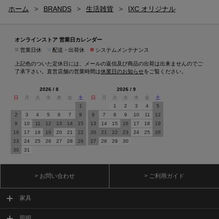
ホーム
>
BRANDS
>
生活雑貨
>
IXC オリジナル
オンラインストア 営業日カレンダー
■
■
■
営業日休
配送・出荷休
システムメンテナンス
上記色のついた定休日には、メールの返信及び商品の出荷は出来ませんのでご
了承下さい。直営店舗の営業時間は
休業日のお知らせ
をご覧ください。
2026 / 8
2026 / 9
日
月
火
水
木
金
土
日
月
火
水
木
金
土
1
1
2
3
4
5
2
3
4
5
6
7
8
6
7
8
9
10
11
12
9
10
11
12
13
14
15
13
14
15
16
17
18
19
16
17
18
19
20
21
22
20
21
22
23
24
25
26
23
24
25
26
27
28
29
27
28
29
30
30
31
> お問い合わせ
> ご利用ガイド
家具
照明