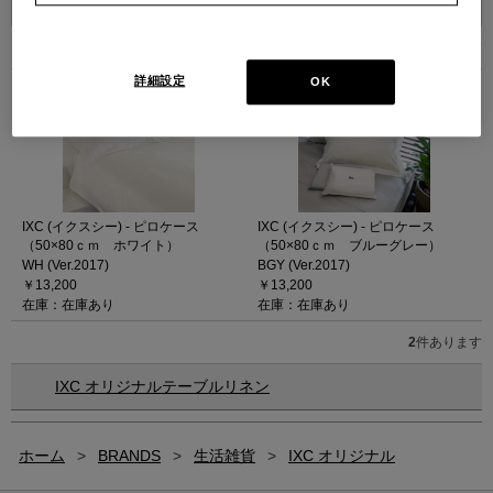
2
件あります
詳細設定
OK
IXC (イクスシー) - ピロケース
IXC (イクスシー) - ピロケース
（50×80ｃｍ ホワイト）
（50×80ｃｍ ブルーグレー）
WH (Ver.2017)
BGY (Ver.2017)
￥13,200
￥13,200
在庫：在庫あり
在庫：在庫あり
2
件あります
IXC オリジナルテーブルリネン
ホーム
>
BRANDS
>
生活雑貨
>
IXC オリジナル