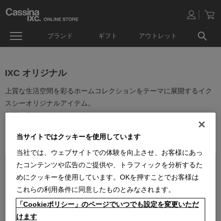
ブランド
ギフト
アウトレット
IXC オリジナル
上質な生活空間を彩るホームコレクションをテーマに展開するイク
スシーオリジナルアイテム。
良質な素材で作られたレザーアイテムやルームウェア、ベッドアク
セサリーなどオリジナルのアイテムを取り揃えています。
当サイトではクッキーを使用しています
ベーシックなデザインは幅広いインテリアにお使い頂けます。
当社では、ウェブサイトでの体験を向上させ、お客様にあっ
たコンテンツや広告のご提供や、トラフィックを分析するた
めにクッキーを使用しています。OKを押すことでお客様は
これらの利用条件に同意したものとみなされます。
「Cookieポリシー」のページでいつでも設定を変更いただ
並べ替え：
けます