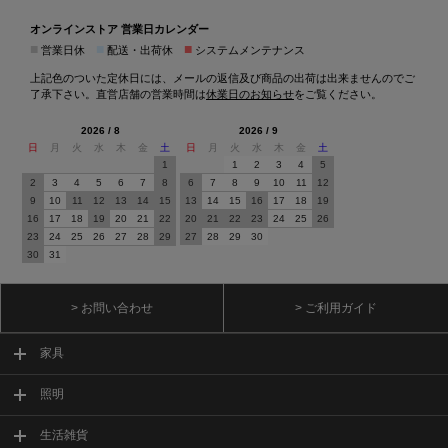
オンラインストア 営業日カレンダー
■
■
■
営業日休
配送・出荷休
システムメンテナンス
上記色のついた定休日には、メールの返信及び商品の出荷は出来ませんのでご
了承下さい。直営店舗の営業時間は
休業日のお知らせ
をご覧ください。
2026 / 8
2026 / 9
日
月
火
水
木
金
土
日
月
火
水
木
金
土
1
1
2
3
4
5
2
3
4
5
6
7
8
6
7
8
9
10
11
12
9
10
11
12
13
14
15
13
14
15
16
17
18
19
16
17
18
19
20
21
22
20
21
22
23
24
25
26
23
24
25
26
27
28
29
27
28
29
30
30
31
> お問い合わせ
> ご利用ガイド
家具
照明
生活雑貨