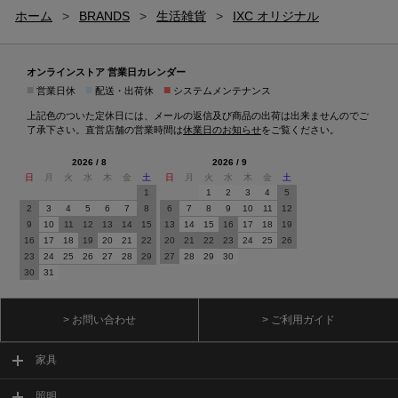
ホーム
>
BRANDS
>
生活雑貨
>
IXC オリジナル
オンラインストア 営業日カレンダー
■
■
■
営業日休
配送・出荷休
システムメンテナンス
上記色のついた定休日には、メールの返信及び商品の出荷は出来ませんのでご
了承下さい。直営店舗の営業時間は
休業日のお知らせ
をご覧ください。
2026 / 8
2026 / 9
日
月
火
水
木
金
土
日
月
火
水
木
金
土
1
1
2
3
4
5
2
3
4
5
6
7
8
6
7
8
9
10
11
12
9
10
11
12
13
14
15
13
14
15
16
17
18
19
16
17
18
19
20
21
22
20
21
22
23
24
25
26
23
24
25
26
27
28
29
27
28
29
30
30
31
> お問い合わせ
> ご利用ガイド
家具
照明