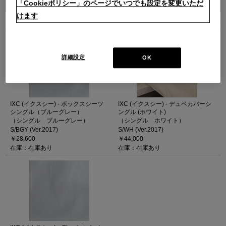
「Cookieポリシー」のページでいつでも設定を変更いただ
けます
3
件あります
詳細設定
OK
IXC (イクスシー) - ボックスシーツ
IXC (イクスシー) - デュベカバーシ
シングル（ブルーグレー）
ングル (ホワイト)
（シングル ブルーグレー）
（シングル ホワイト）
S/BGY (Ver.2017)
S/WH (Ver.2017)
￥28,600
￥44,000
在庫：在庫あり
在庫：在庫あり