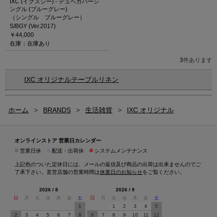
IXC (イクスシー) - デュベカバーシ
ングル (ブルーグレー)
（シングル ブルーグレー）
S/BGY (Ver.2017)
￥44,000
在庫：在庫あり
3
件あります
IXC オリジナルテーブルリネン
ホーム
>
BRANDS
>
生活雑貨
>
IXC オリジナル
オンラインストア 営業日カレンダー
■
■
■
営業日休
配送・出荷休
システムメンテナンス
上記色のついた定休日には、メールの返信及び商品の出荷は出来ませんのでご
了承下さい。直営店舗の営業時間は
休業日のお知らせ
をご覧ください。
2026 / 8
2026 / 9
日
月
火
水
木
金
土
日
月
火
水
木
金
土
1
1
2
3
4
5
2
3
4
5
6
7
8
6
7
8
9
10
11
12