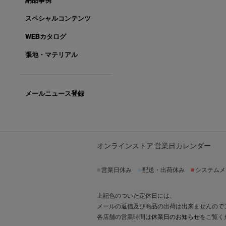
納品事例
スペシャルコンテンツ
WEBカタログ
張地・マテリアル
メールニュース登録
オンラインストア 営業日カレンダー
■
営業日休み
■
配送・出荷休み
■
システムメ
上記色のついた定休日には、
メールの返信及び商品の出荷は出来ませんので
各店舗の営業時間は
休業日のお知らせ
をご覧く