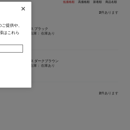
低価格順
高価格順
新着順
商品名順
2
件あります
のご提供や、
リジナル レザー ダストボックス ブラック
様はこれら
在庫：
在庫あり
リジナル レザー ダストボックス ダークブラウン
在庫：
在庫あり
2
件あります