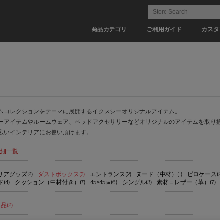
商品カテゴリ
ご利用ガイド
カスタ
ムコレクションをテーマに展開するイクスシーオリジナルアイテム。
ーアイテムやルームウェア、ベッドアクセサリーなどオリジナルのアイテムを取り
広いインテリアにお使い頂けます。
詳細一覧
アグッズ(2)
ダストボックス(2)
エントランス(2)
ヌード（中材）(1)
ピロケース(2
4)
クッション（中材付き）(7)
45×45㎝(6)
シングル(3)
素材＝レザー（革）(7)
(2)