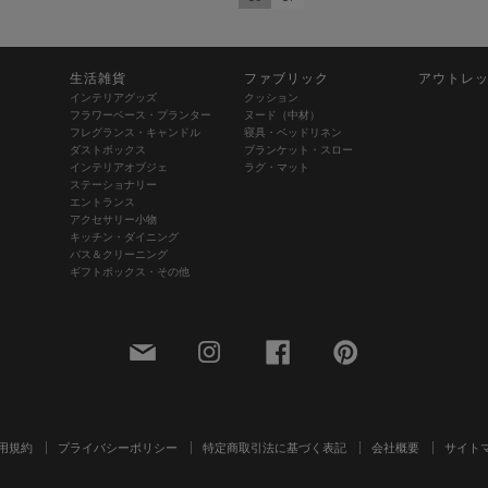
生活雑貨
ファブリック
アウトレ
インテリアグッズ
クッション
フラワーベース・プランター
ヌード（中材）
フレグランス・キャンドル
寝具・ベッドリネン
ダストボックス
ブランケット・スロー
インテリアオブジェ
ラグ・マット
ステーショナリー
エントランス
アクセサリー小物
キッチン・ダイニング
バス＆クリーニング
ギフトボックス・その他
用規約
プライバシーポリシー
特定商取引法に基づく表記
会社概要
サイト