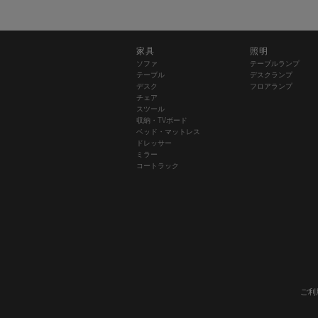
家具
照明
ソファ
テーブルランプ
テーブル
デスクランプ
デスク
フロアランプ
チェア
スツール
収納・TVボード
ベッド・マットレス
ドレッサー
ミラー
コートラック
ご利