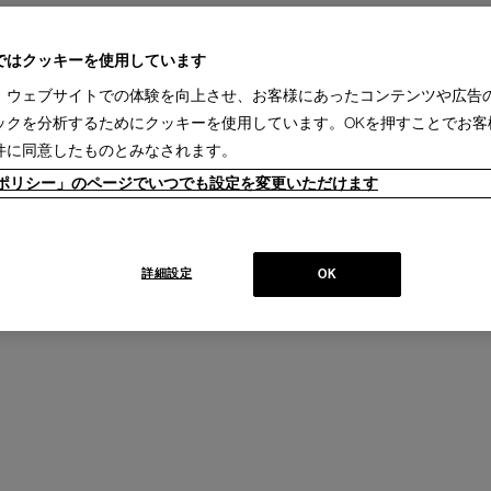
ではクッキーを使用しています
、ウェブサイトでの体験を向上させ、お客様にあったコンテンツや広告
IXC (イクスシー) - dust box オ
ックを分析するためにクッキーを使用しています。OKを押すことでお客
販売価格：
￥20,900
件に同意したものとみなされます。
ieポリシー」のページでいつでも設定を変更いただけます
IXC (イクスシー) - dust box オ
販売価格：
￥20,900
詳細設定
OK