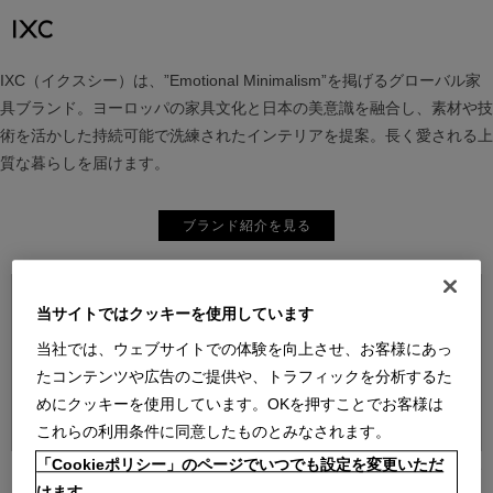
IXC（イクスシー）は、”Emotional Minimalism”を掲げるグローバル家
具ブランド。ヨーロッパの家具文化と日本の美意識を融合し、素材や技
術を活かした持続可能で洗練されたインテリアを提案。長く愛される上
質な暮らしを届けます。
ブランド紹介を見る
当サイトではクッキーを使用しています
当社では、ウェブサイトでの体験を向上させ、お客様にあっ
たコンテンツや広告のご提供や、トラフィックを分析するた
めにクッキーを使用しています。OKを押すことでお客様は
並べ替え：
これらの利用条件に同意したものとみなされます。
「Cookieポリシー」のページでいつでも設定を変更いただ
[1～24件]
153
件あります
けます