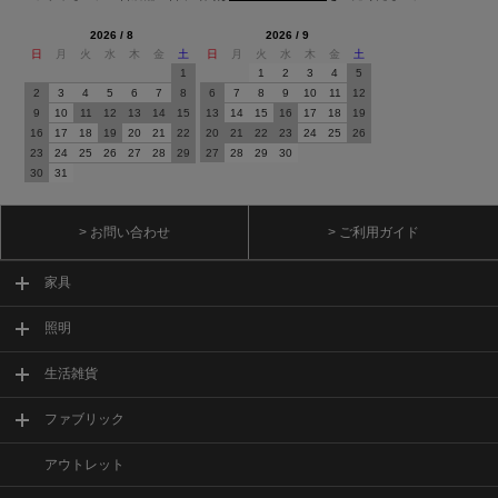
2026 / 8
2026 / 9
日
月
火
水
木
金
土
日
月
火
水
木
金
土
1
1
2
3
4
5
2
3
4
5
6
7
8
6
7
8
9
10
11
12
9
10
11
12
13
14
15
13
14
15
16
17
18
19
16
17
18
19
20
21
22
20
21
22
23
24
25
26
23
24
25
26
27
28
29
27
28
29
30
30
31
> お問い合わせ
> ご利用ガイド
家具
照明
生活雑貨
ファブリック
アウトレット