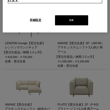
1
2
3
4
5
次
最後
詳細設定
OK
LENDON lounge【受注生産】
AMANE【受注生産】3P（AM-06）
レンドンラウンジチェア
アマネ システムソファ 3人掛け 両
アーム
【受注生産品／納期 1-2ヵ月】
【受注生産品／納期 1-2ヵ月】
￥418,000～
￥726,000
在庫：受注生産
￥1,595,000～
￥3,190,000
在庫：受注生産
AMANE【受注生産】
PLATO【受注生産】1P（P-63)
アマネ システムソファ（組合せパ
プラトー ソファ1人掛 両アーム