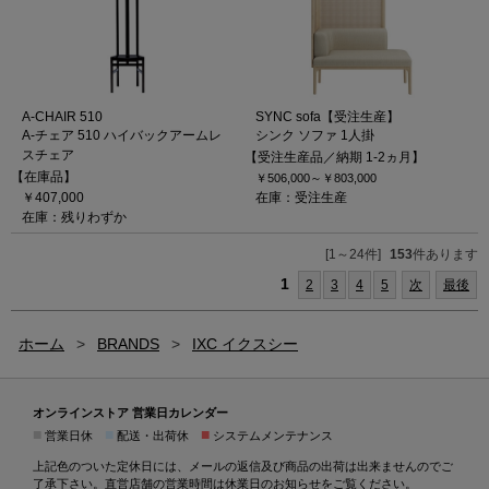
A-CHAIR 510
SYNC sofa【受注生産】
A-チェア 510 ハイバックアームレ
シンク ソファ 1人掛
スチェア
【受注生産品／納期 1-2ヵ月】
【在庫品】
￥506,000～
￥803,000
￥407,000
在庫：受注生産
在庫：残りわずか
[1～24件]
153
件あります
1
2
3
4
5
次
最後
ホーム
>
BRANDS
>
IXC イクスシー
オンラインストア 営業日カレンダー
■
■
■
営業日休
配送・出荷休
システムメンテナンス
上記色のついた定休日には、メールの返信及び商品の出荷は出来ませんのでご
了承下さい。直営店舗の営業時間は
休業日のお知らせ
をご覧ください。