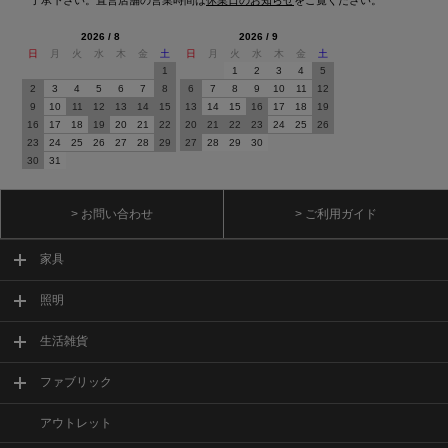
2026 / 8
2026 / 9
日
月
火
水
木
金
土
日
月
火
水
木
金
土
1
1
2
3
4
5
2
3
4
5
6
7
8
6
7
8
9
10
11
12
9
10
11
12
13
14
15
13
14
15
16
17
18
19
16
17
18
19
20
21
22
20
21
22
23
24
25
26
23
24
25
26
27
28
29
27
28
29
30
30
31
> お問い合わせ
> ご利用ガイド
家具
照明
生活雑貨
ファブリック
アウトレット