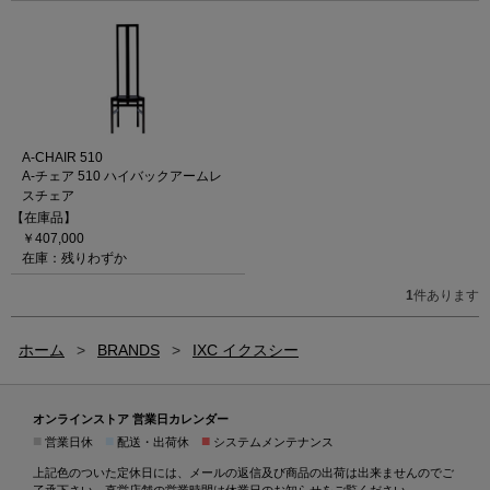
A-CHAIR 510
A-チェア 510 ハイバックアームレ
スチェア
【在庫品】
￥407,000
在庫：残りわずか
1
件あります
ホーム
>
BRANDS
>
IXC イクスシー
オンラインストア 営業日カレンダー
■
■
■
営業日休
配送・出荷休
システムメンテナンス
上記色のついた定休日には、メールの返信及び商品の出荷は出来ませんのでご
了承下さい。直営店舗の営業時間は
休業日のお知らせ
をご覧ください。