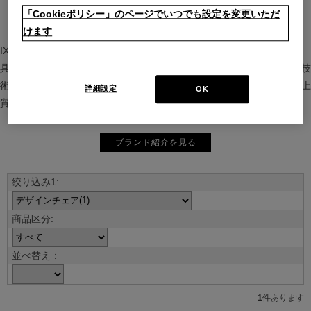
「Cookieポリシー」のページでいつでも設定を変更いただ
けます
IXC（イクスシー）は、”Emotional Minimalism”を掲げるグローバル家
具ブランド。ヨーロッパの家具文化と日本の美意識を融合し、素材や技
術を活かした持続可能で洗練されたインテリアを提案。長く愛される上
詳細設定
OK
質な暮らしを届けます。
ブランド紹介を見る
並べ替え：
1
件あります