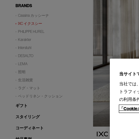
BRANDS
Cassina カッシーナ
IXC イクスシー
PHILIPPE HUREL
Karakter
Interstuhl
DESALTO
LEMA
照明
当サイト
生活雑貨
当社では
ラグ・マット
トラフィ
ベッドリネン・クッション
の利用条
ギフト
「Cook
スタイリング
コーディネート