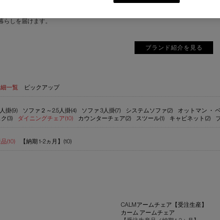
motional Minimalism”を掲げるグローバル家具ブランド。ヨーロッパの家具
暮らしを届けます。
ブランド紹介を見る
詳細一覧
ピックアップ
人掛(9)
ソファ２～2.5人掛(4)
ソファ 3人掛(7)
システムソファ(2)
オットマン ・ ベ
ク(3)
ダイニングチェア(10)
カウンターチェア(2)
スツール(1)
キャビネット(2)
(10)
【納期 1-2ヵ月】(10)
CALMアームチェア【受注生産】
カーム アームチェア