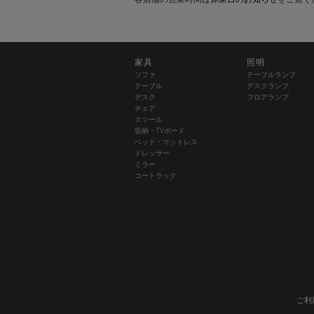
家具
照明
ソファ
テーブルランプ
テーブル
デスクランプ
デスク
フロアランプ
チェア
スツール
収納・TVボード
ベッド・マットレス
ドレッサー
ミラー
コートラック
ご利