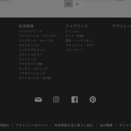
30
31
生活雑貨
ファブリック
アウトレ
インテリアグッズ
クッション
フラワーベース・プランター
ヌード（中材）
フレグランス・キャンドル
寝具・ベッドリネン
ダストボックス
ブランケット・スロー
インテリアオブジェ
ラグ・マット
ステーショナリー
エントランス
アクセサリー小物
キッチン・ダイニング
バス＆クリーニング
ギフトボックス・その他
用規約
プライバシーポリシー
特定商取引法に基づく表記
会社概要
サイト