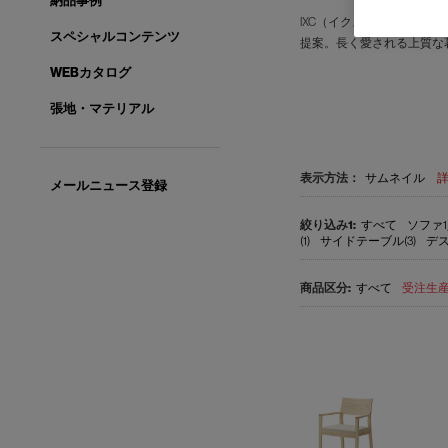
納品事例
IXC（イクスシー）は、”E
スペシャルコンテンツ
提案。長く愛される上質な
WEBカタログ
張地・マテリアル
表示方法：
サムネイル
メールニュース登録
すべて
ソファ1
(1)
サイドテーブル(3)
デス
すべて
受注生産品