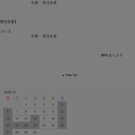
在庫：
受注生産
【受注生産】
ださい】
在庫：
受注生産
10
件あります
▲ Page Top
2026 / 9
日
月
火
水
木
金
土
1
2
3
4
5
6
7
8
9
10
11
12
13
14
15
16
17
18
19
20
21
22
23
24
25
26
27
28
29
30