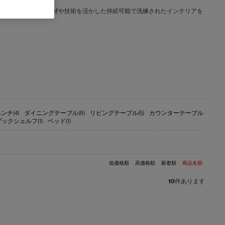
文化と日本の美意識を融合し、素材や技術を活かした持続可能で洗練されたインテリアを
ンチ(4)
ダイニングテーブル(8)
リビングテーブル(5)
カウンターテーブル
ブックシェルフ(1)
ベッド(1)
低価格順
高価格順
新着順
商品名順
10
件あります