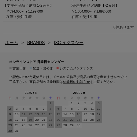
【受注生産品／納期 1-2ヵ月】
【受注生産品／納期 1-2ヵ月】
￥594,000～
￥1,199,000
￥1,034,000～
￥1,892,000
在庫：受注生産
在庫：受注生産
8
件あります
ホーム
>
BRANDS
>
IXC イクスシー
オンラインストア 営業日カレンダー
■
■
■
営業日休
配送・出荷休
システムメンテナンス
上記色のついた定休日には、メールの返信及び商品の出荷は出来ませんのでご
了承下さい。直営店舗の営業時間は
休業日のお知らせ
をご覧ください。
2026 / 8
2026 / 9
日
月
火
水
木
金
土
日
月
火
水
木
金
土
1
1
2
3
4
5
2
3
4
5
6
7
8
6
7
8
9
10
11
12
9
10
11
12
13
14
15
13
14
15
16
17
18
19
16
17
18
19
20
21
22
20
21
22
23
24
25
26
23
24
25
26
27
28
29
27
28
29
30
30
31