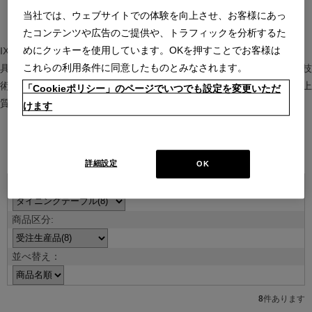
当社では、ウェブサイトでの体験を向上させ、お客様にあっ
たコンテンツや広告のご提供や、トラフィックを分析するた
めにクッキーを使用しています。OKを押すことでお客様は
IXC（イクスシー）は、”Emotional Minimalism”を掲げるグローバル家
これらの利用条件に同意したものとみなされます。
具ブランド。ヨーロッパの家具文化と日本の美意識を融合し、素材や技
術を活かした持続可能で洗練されたインテリアを提案。長く愛される上
「Cookieポリシー」のページでいつでも設定を変更いただ
質な暮らしを届けます。
けます
ブランド紹介を見る
詳細設定
OK
並べ替え：
8
件あります