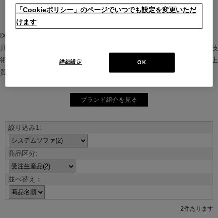
「Cookieポリシー」のページでいつでも設定を変更いただ
けます
IXC（イクスシー）は、”Emotional Minimalism”を掲げるグローバル家
具ブランド。ヨーロッパの家具文化と日本の美意識を融合し、素材や技
術を活かした持続可能で洗練されたインテリアを提案。長く愛される上
詳細設定
OK
質な暮らしを届けます。
ブランド紹介を見る
並べ替え：
2
件あります