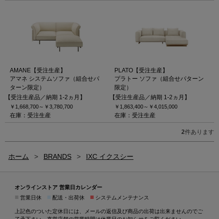
AMANE【受注生産】
PLATO【受注生産】
アマネ システムソファ（組合せパ
プラトー ソファ（組合せパターン
ターン限定）
限定）
【受注生産品／納期 1-2ヵ月】
【受注生産品／納期 1-2ヵ月】
￥1,668,700～
￥3,780,700
￥1,863,400～
￥4,015,000
在庫：受注生産
在庫：受注生産
2
件あります
ホーム
>
BRANDS
>
IXC イクスシー
オンラインストア 営業日カレンダー
■
■
■
営業日休
配送・出荷休
システムメンテナンス
上記色のついた定休日には、メールの返信及び商品の出荷は出来ませんのでご
了承下さい。直営店舗の営業時間は
休業日のお知らせ
をご覧ください。