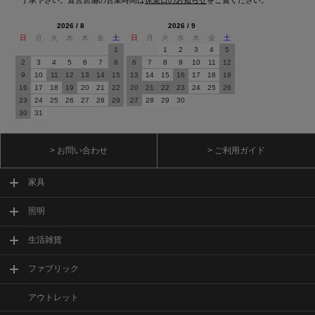
2026 / 8
2026 / 9
日
月
火
水
木
金
土
日
月
火
水
木
金
土
1
1
2
3
4
5
2
3
4
5
6
7
8
6
7
8
9
10
11
12
9
10
11
12
13
14
15
13
14
15
16
17
18
19
16
17
18
19
20
21
22
20
21
22
23
24
25
26
23
24
25
26
27
28
29
27
28
29
30
30
31
> お問い合わせ
> ご利用ガイド
家具
照明
生活雑貨
ファブリック
アウトレット