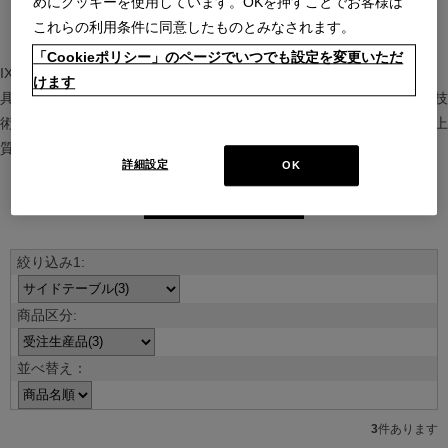
めにクッキーを使用しています。OKを押すことでお客様は
これらの利用条件に同意したものとみなされます。
「Cookieポリシー」のページでいつでも設定を変更いただ
IXC（イクスシー）は、”Emotional Minimalism”を掲げるグローバル家
けます
具ブランド。ヨーロッパの家具文化と日本の美意識を融合し、素材や技
術を活かした持続可能で洗練されたインテリアを提案。長く愛される上
質な暮らしを届けます。
詳細設定
OK
ブランド紹介を見る
並べ替え：
3
件あります