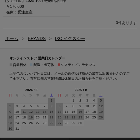
【受注生産】2025.10月発売の新仕様
￥176,000
在庫：受注生産
3
件あります
ホーム
>
BRANDS
>
IXC イクスシー
オンラインストア 営業日カレンダー
■
■
■
営業日休
配送・出荷休
システムメンテナンス
上記色のついた定休日には、メールの返信及び商品の出荷は出来ませんのでご
了承下さい。直営店舗の営業時間は
休業日のお知らせ
をご覧ください。
2026 / 8
2026 / 9
日
月
火
水
木
金
土
日
月
火
水
木
金
土
1
1
2
3
4
5
2
3
4
5
6
7
8
6
7
8
9
10
11
12
9
10
11
12
13
14
15
13
14
15
16
17
18
19
16
17
18
19
20
21
22
20
21
22
23
24
25
26
23
24
25
26
27
28
29
27
28
29
30
30
31