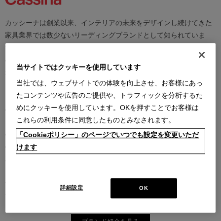
カッシーナは創業以来、インテリアの未来をデザインし続けてきた
家具業界では数少ないリーディングブランドとして知られていま
す。17世紀、イタリアで誕生したカッシーナは、教会の木製チェア
の製造に始まり、その後豪華客船の内装などを手掛け、技術力を確
当サイトではクッキーを使用しています
かなものとしました。1927年にチェーザレ・カッシーナとウンベル
当社では、ウェブサイトでの体験を向上させ、お客様にあっ
ト・カッシーナによってカッシーナ社が設立されると、5０年代には
たコンテンツや広告のご提供や、トラフィックを分析するた
モダンファーニチャーの分野へと転身、その後多くの製品が世界中
めにクッキーを使用しています。OKを押すことでお客様は
の最も重要な美術館にコレクションされるなど、その完成度とデザ
これらの利用条件に同意したものとみなされます。
イン性は高い評価を得ています。この普遍的なクオリティを支える
のは、高水準のテクノロジーとアルチザン（職人）の技術の継承と
「Cookieポリシー」のページでいつでも設定を変更いただ
の見事な融合であり、また、永年をかけ築きあげられた歴史と信
けます
頼、それを保ちながらも革新的に続けられる斬新で大胆な製品開発
と研究、著名な建築家やデザイナーとの協業にあります。カッシー
ナは、時代を越えて人々を魅了し、特別な満足感をもたらし続けま
詳細設定
OK
す。