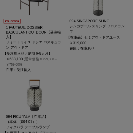
094 SINGAPORE SLING
シンガボール スリング フロアラン
1 FAUTEUIL DOSSIER
プ
BASCULANT OUTDOOR【受注輸
入】
【在庫品】セミアウトドアユース
フォートゥイユ ドシエ バスキュラ
￥319,000
ン アウトドア
在庫：在庫あり
【受注輸入品／納期 6-8ヵ月】
￥683,100
(通常価格
￥759,000～
)
￥759,000
在庫：受注輸入
094 FICUPALA【在庫品】
（本体 （094 01））
フィクパラ テーブルランプ
【在庫品】セミアウトドアユース