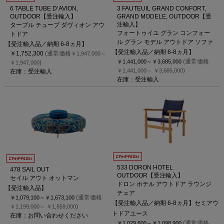
6 TABLE TUBE D’AVION,
3 FAUTEUIL GRAND CONFORT,
OUTDOOR【受注輸入】
GRAND MODELE, OUTDOOR【受
注輸入】
ターブル テューブ ダヴィオン アウ
フォートゥイユ グラン コンフォー
トドア
ル グラン モデル アウトドア ソファ
【受注輸入品／納期 6-8ヵ月】
【受注輸入品／納期 6-8ヵ月】
￥1,752,300
(通常価格
￥1,947,000～
(通常価格
￥1,441,000～
￥3,685,000
)
￥1,947,000
)
￥1,441,000～
￥3,685,000
在庫：受注輸入
在庫：受注輸入
533 DORON HOTEL
478 SAIL OUT
OUTDOOR【受注輸入】
セイル アウト オットマン
ドロン ホテル アウトドア ラウンジ
【受注輸入品】
チェア
(通常価格
￥1,079,100～
￥1,673,100
【受注輸入品／納期 6-8ヵ月】セミアウ
)
￥1,199,000～
￥1,859,000
トドアユース
在庫：お問い合わせください
(通常価格
￥1,029,600～
￥1,098,900