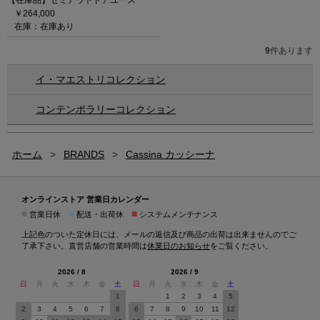
￥264,000
在庫：在庫あり
9
件あります
イ・マエストリコレクション
コンテンポラリーコレクション
ホーム
>
BRANDS
>
Cassina カッシーナ
オンラインストア 営業日カレンダー
■
■
■
営業日休
配送・出荷休
システムメンテナンス
上記色のついた定休日には、メールの返信及び商品の出荷は出来ませんのでご
了承下さい。直営店舗の営業時間は
休業日のお知らせ
をご覧ください。
2026 / 8
2026 / 9
日
月
火
水
木
金
土
日
月
火
水
木
金
土
1
1
2
3
4
5
2
3
4
5
6
7
8
6
7
8
9
10
11
12