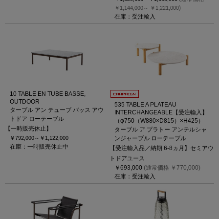
)
￥1,144,000～
￥1,221,000
在庫：受注輸入
10 TABLE EN TUBE BASSE,
OUTDOOR
535 TABLE A PLATEAU
ターブル アン テューブ バッス アウ
INTERCHANGEABLE【受注輸入】
トドア ローテーブル
（φ750（W880×D815）×H425）
【一時販売休止】
ターブル ア プラトー アンテルシャ
￥792,000～
￥1,122,000
ンジャーブル ローテーブル
在庫：一時販売休止中
【受注輸入品／納期 6-8ヵ月】セミアウ
トドアユース
￥693,000
(通常価格 ￥770,000)
在庫：受注輸入