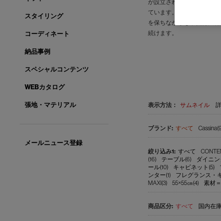
が設立されると、5０年代
ています。この普遍的なク
スタイリング
を保ちながらも革新的に続
続けます。
コーディネート
納品事例
スペシャルコンテンツ
WEBカタログ
張地・マテリアル
表示方法：
サムネイル
すべて
Cassina(9
メールニュース登録
すべて
CONTEM
(16)
テーブル(6)
ダイニン
ール(10)
キャビネット(5)
ンター(1)
フレグランス・キャ
MAXI(3)
55×55㎝(4)
素材＝
すべて
国内在庫品