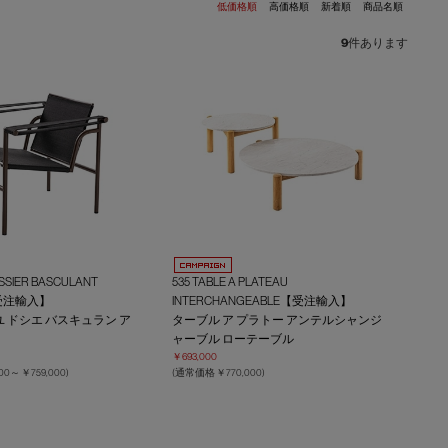
低価格順
高価格順
新着順
商品名順
9
件あります
OSSIER BASCULANT
535 TABLE A PLATEAU
【受注輸入】
INTERCHANGEABLE【受注輸入】
 ドシエ バスキュラン ア
ターブル ア プラトー アンテルシャンジ
ャーブル ローテーブル
￥693,000
000～
￥759,000
)
(通常価格 ￥770,000)