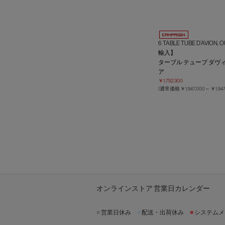
6 TABLE TUBE D’AVIO
輸入】
ターブル テューブ ダヴ
ア
￥1,752,300
(通常価格
￥1,947,000～
￥1,94
オンラインストア 営業日カレンダー
■
営業日休み
■
配送・出荷休み
■
システムメ