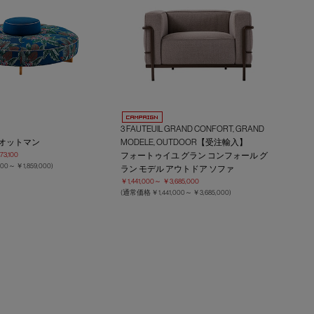
3 FAUTEUIL GRAND CONFORT, GRAND
 オットマン
MODELE, OUTDOOR【受注輸入】
73,100
フォートゥイユ グラン コンフォール グ
,000～
￥1,859,000
)
ラン モデル アウトドア ソファ
￥1,441,000～
￥3,685,000
(通常価格
￥1,441,000～
￥3,685,000
)