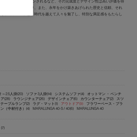
な美術館にコレクションされるなど、その完成度とデザイン性は高い評価を得
との見事な融合であり、また、永年をかけ築きあげられた歴史と信頼、それ
ます。カッシーナは、時代を越えて人々を魅了し、特別な満足感をもたらし
2.5人掛(20)
ソファ 3人掛(14)
システムソファ(4)
オットマン ・ ベンチ
(28)
ラウンジチェア(26)
デザインチェア(6)
カウンターチェア(2)
スツ
テーブルランプ(2)
ラグ・マット(1)
アウトドア(9)
フラワーベース・プラ
ン（中材付き）(4)
MARALUNGA 40-S / 40(6)
MARALUNGA 40
7)