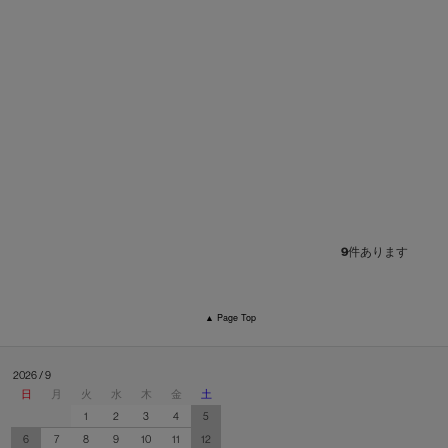
9
件あります
▲ Page Top
2026 / 9
日
月
火
水
木
金
土
1
2
3
4
5
6
7
8
9
10
11
12