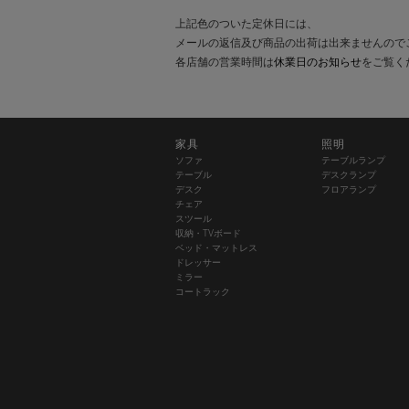
上記色のついた定休日には、
メールの返信及び商品の出荷は出来ませんので
各店舗の営業時間は
休業日のお知らせ
をご覧く
家具
照明
ソファ
テーブルランプ
テーブル
デスクランプ
デスク
フロアランプ
チェア
スツール
収納・TVボード
ベッド・マットレス
ドレッサー
ミラー
コートラック