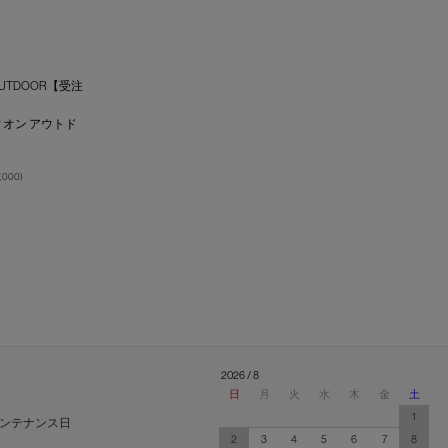
N, OUTDOOR【受注
ィオン アウトド
7,000
)
2026 / 8
日
月
火
水
木
金
土
1
ンテナンス日
2
3
4
5
6
7
8