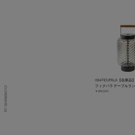
094 FICUPALA【在庫品
フィクパラ テーブルラ
(C) CASSINA IXC. Ltd.
￥264,000