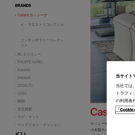
BRANDS
Cassina カッシーナ
イ・マエストリコレクショ
ン
コンテンポラリーコレクシ
ョン
IXC イクスシー
PHILIPPE HUREL
Karakter
当サイト
Interstuhl
当社では
DESALTO
トラフィ
LEMA
の利用条
照明
生活雑貨
「Cook
ラグ・マット
カッシーナは創業以来、イ
ベッドリネン・クッション
の木製チェアの製造に始ま
ギフト