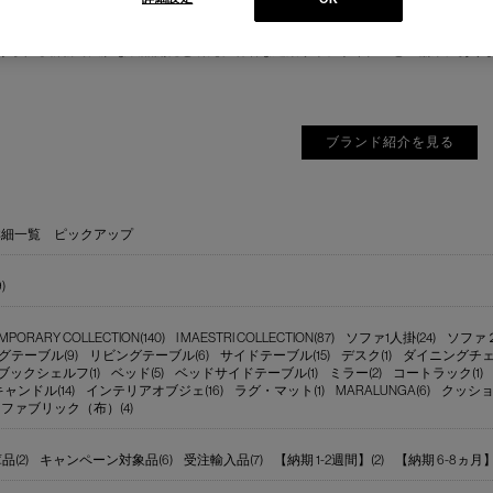
にはモダンファーニチャーの分野へと転身、その後多くの製品が世界中の最も重要
オリティを支えるのは、高水準のテクノロジーとアルチザン（職人）の技術の継承
けられる斬新で大胆な製品開発と研究、著名な建築家やデザイナーとの協業にあり
ブランド紹介を見る
詳細一覧
ピックアップ
)
PORARY COLLECTION(140)
I MAESTRI COLLECTION(87)
ソファ1人掛(24)
ソファ２～
グテーブル(9)
リビングテーブル(6)
サイドテーブル(15)
デスク(1)
ダイニングチェア
ブックシェルフ(1)
ベッド(5)
ベッドサイドテーブル(1)
ミラー(2)
コートラック(1)
ンドル(14)
インテリアオブジェ(16)
ラグ・マット(1)
MARALUNGA(6)
クッショ
ファブリック（布）(4)
(2)
キャンペーン対象品(6)
受注輸入品(7)
【納期 1-2週間】(2)
【納期 6-8ヵ月】(