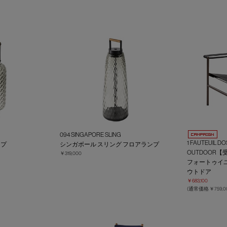
】
094 SINGAPORE SLING
1 FAUTEUIL D
ンプ
シンガボール スリング フロアランプ
OUTDOOR
￥319,000
フォートゥイユ
ウトドア
￥683,100
(通常価格
￥759,