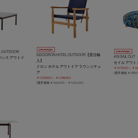
E, OUTDOOR
533 DORON HOTEL OUTDOOR【受注輸
478 SAIL OUT
バッス アウトド
入】
セイル アウト
ドロン ホテル アウトドア ラウンジチェ
￥1,079,100～
￥1,6
ア
(通常価格
￥1,199
￥1,029,600～
￥1,098,900
(通常価格
￥1,144,000～
￥1,221,000
)