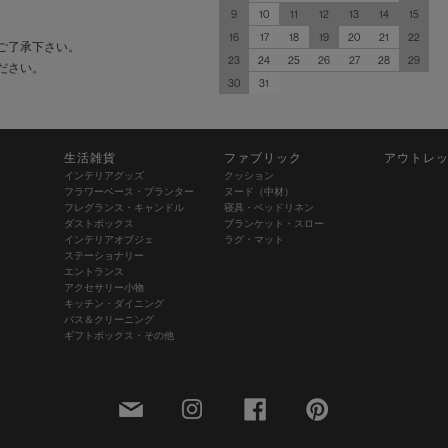
9
10
11
12
13
14
15
16
17
18
19
20
21
22
ご了承下さい。
23
24
25
26
27
28
29
ださい。
30
31
生活雑貨
ファブリック
アウトレ
インテリアグッズ
クッション
フラワーベース・プランター
ヌード（中材）
フレグランス・キャンドル
寝具・ベッドリネン
ダストボックス
ブランケット・スロー
インテリアオブジェ
ラグ・マット
ステーショナリー
エントランス
アクセサリー小物
キッチン・ダイニング
バス＆クリーニング
ギフトボックス・その他