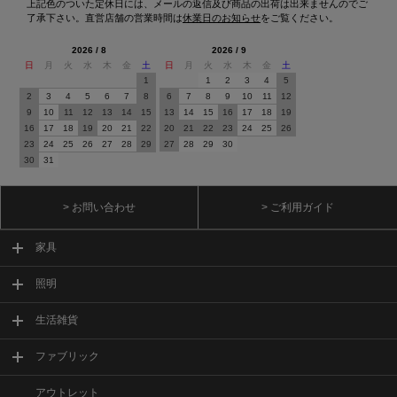
上記色のついた定休日には、メールの返信及び商品の出荷は出来ませんのでご
了承下さい。直営店舗の営業時間は
休業日のお知らせ
をご覧ください。
2026 / 8
2026 / 9
日
月
火
水
木
金
土
日
月
火
水
木
金
土
1
1
2
3
4
5
2
3
4
5
6
7
8
6
7
8
9
10
11
12
9
10
11
12
13
14
15
13
14
15
16
17
18
19
16
17
18
19
20
21
22
20
21
22
23
24
25
26
23
24
25
26
27
28
29
27
28
29
30
30
31
> お問い合わせ
> ご利用ガイド
家具
照明
生活雑貨
ファブリック
アウトレット