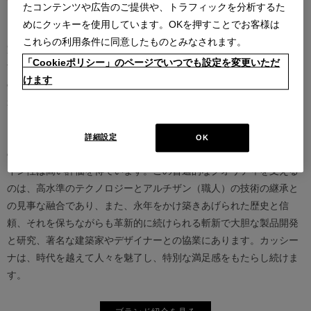
たコンテンツや広告のご提供や、トラフィックを分析するた
めにクッキーを使用しています。OKを押すことでお客様は
カッシーナは創業以来、インテリアの未来をデザインし続けてきた
これらの利用条件に同意したものとみなされます。
家具業界では数少ないリーディングブランドとして知られていま
「Cookieポリシー」のページでいつでも設定を変更いただ
す。17世紀、イタリアで誕生したカッシーナは、教会の木製チェア
けます
の製造に始まり、その後豪華客船の内装などを手掛け、技術力を確
かなものとしました。1927年にチェーザレ・カッシーナとウンベル
ト・カッシーナによってカッシーナ社が設立されると、5０年代には
モダンファーニチャーの分野へと転身、その後多くの製品が世界中
詳細設定
OK
の最も重要な美術館にコレクションされるなど、その完成度とデザ
イン性は高い評価を得ています。この普遍的なクオリティを支える
のは、高水準のテクノロジーとアルチザン（職人）の技術の継承と
の見事な融合であり、また、永年をかけ築きあげられた歴史と信
頼、それを保ちながらも革新的に続けられる斬新で大胆な製品開発
と研究、著名な建築家やデザイナーとの協業にあります。カッシー
ナは、時代を越えて人々を魅了し、特別な満足感をもたらし続けま
す。