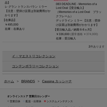
品】
083 DEADLINE - Memories of a
レ グラン トランスパラン ミラー
Lost Oval【受注輸入】
【注意：壁掛け設置は別途費用がか
（Memories of a Lost Oval ブラッ
かります】
クフレーム）
【在庫品】
デッドライン ミラー 【注意：壁掛
￥495,000
け設置は別途費用がかかります】
在庫：在庫あり
【受注輸入品／納期 6-8ヵ月】
￥336,600
(通常価格 ￥374,000)
在庫：受注輸入
2
件あります
イ・マエストリコレクション
コンテンポラリーコレクション
ホーム
>
BRANDS
>
Cassina カッシーナ
オンラインストア 営業日カレンダー
■
■
■
営業日休
配送・出荷休
システムメンテナンス