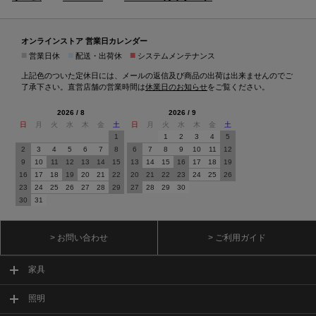
オンラインストア 営業日カレンダー
■
■
■
営業日休
配送・出荷休
システムメンテナンス
上記色のついた定休日には、メールの返信及び商品の出荷は出来ませんのでご
了承下さい。直営店舗の営業時間は
休業日のお知らせ
をご覧ください。
2026 / 8
2026 / 9
日
月
火
水
木
金
土
日
月
火
水
木
金
土
1
1
2
3
4
5
2
3
4
5
6
7
8
6
7
8
9
10
11
12
9
10
11
12
13
14
15
13
14
15
16
17
18
19
16
17
18
19
20
21
22
20
21
22
23
24
25
26
23
24
25
26
27
28
29
27
28
29
30
30
31
> お問い合わせ
> ご利用ガイド
家具
照明