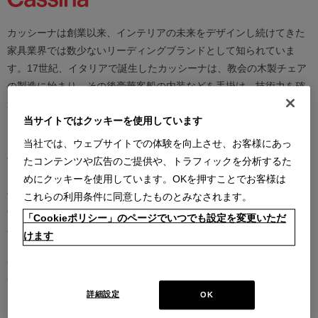
カッシーナは創業以来、インテリアの未来をデザインし続けてきた
家具業界では数少ないリーディングブランドとして知られていま
す。17世紀、イタリアで誕生したカッシーナは、教会の木製チェア
の製造に始まり、その後豪華客船の内装などを手掛け、技術力を確
かなものとしました。1927年にチェーザレ・カッシーナとウンベル
当サイトではクッキーを使用しています
ト・カッシーナによってカッシーナ社が設立されると、5０年代には
モダンファーニチャーの分野へと転身、その後多くの製品が世界中
当社では、ウェブサイトでの体験を向上させ、お客様にあっ
の最も重要な美術館にコレクションされるなど、その完成度とデザ
たコンテンツや広告のご提供や、トラフィックを分析するた
イン性は高い評価を得ています。この普遍的なクオリティを支える
めにクッキーを使用しています。OKを押すことでお客様は
のは、高水準のテクノロジーとアルチザン（職人）の技術の継承と
これらの利用条件に同意したものとみなされます。
の見事な融合であり、また、永年をかけ築きあげられた歴史と信
「Cookieポリシー」のページでいつでも設定を変更いただ
頼、それを保ちながらも革新的に続けられる斬新で大胆な製品開発
けます
と研究、著名な建築家やデザイナーとの協業にあります。カッシー
ナは、時代を越えて人々を魅了し、特別な満足感をもたらし続けま
す。
詳細設定
OK