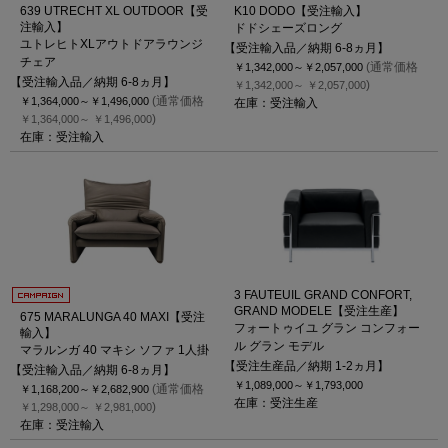
639 UTRECHT XL OUTDOOR【受
K10 DODO【受注輸入】
注輸入】
ドドシェーズロング
ユトレヒトXLアウトドアラウンジ
【受注輸入品／納期 6-8ヵ月】
チェア
(通常価格
￥1,342,000～
￥2,057,000
【受注輸入品／納期 6-8ヵ月】
)
￥1,342,000～
￥2,057,000
(通常価格
￥1,364,000～
￥1,496,000
在庫：受注輸入
)
￥1,364,000～
￥1,496,000
在庫：受注輸入
3 FAUTEUIL GRAND CONFORT,
GRAND MODELE【受注生産】
675 MARALUNGA 40 MAXI【受注
フォートゥイユ グラン コンフォー
輸入】
ル グラン モデル
マラルンガ 40 マキシ ソファ 1人掛
【受注生産品／納期 1-2ヵ月】
【受注輸入品／納期 6-8ヵ月】
￥1,089,000～
￥1,793,000
(通常価格
￥1,168,200～
￥2,682,900
在庫：受注生産
)
￥1,298,000～
￥2,981,000
在庫：受注輸入