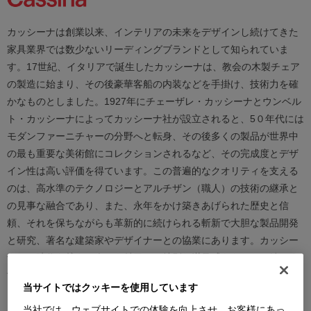
カッシーナは創業以来、インテリアの未来をデザインし続けてきた
家具業界では数少ないリーディングブランドとして知られていま
す。17世紀、イタリアで誕生したカッシーナは、教会の木製チェア
の製造に始まり、その後豪華客船の内装などを手掛け、技術力を確
かなものとしました。1927年にチェーザレ・カッシーナとウンベル
ト・カッシーナによってカッシーナ社が設立されると、5０年代には
モダンファーニチャーの分野へと転身、その後多くの製品が世界中
の最も重要な美術館にコレクションされるなど、その完成度とデザ
イン性は高い評価を得ています。この普遍的なクオリティを支える
のは、高水準のテクノロジーとアルチザン（職人）の技術の継承と
の見事な融合であり、また、永年をかけ築きあげられた歴史と信
頼、それを保ちながらも革新的に続けられる斬新で大胆な製品開発
と研究、著名な建築家やデザイナーとの協業にあります。カッシー
ナは、時代を越えて人々を魅了し、特別な満足感をもたらし続けま
す。
当サイトではクッキーを使用しています
当社では、ウェブサイトでの体験を向上させ、お客様にあっ