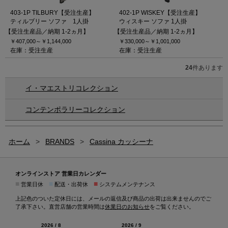
403-1P TILBURY【受注生産】
402-1P WISKEY【受注生産】
ティルブリー ソファ 1人掛
ウィスキー ソファ 1人掛
【受注生産品／納期 1-2ヵ月】
【受注生産品／納期 1-2ヵ月】
￥407,000～
￥1,144,000
￥330,000～
￥1,001,000
在庫：受注生産
在庫：受注生産
24
件あります
イ・マエストリコレクション
コンテンポラリーコレクション
ホーム
>
BRANDS
>
Cassina カッシーナ
オンラインストア 営業日カレンダー
■
■
■
営業日休
配送・出荷休
システムメンテナンス
上記色のついた定休日には、メールの返信及び商品の出荷は出来ませんのでご
了承下さい。直営店舗の営業時間は
休業日のお知らせ
をご覧ください。
2026 / 8
2026 / 9