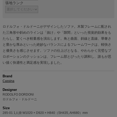
張地ランク
ロドルフォ・ドルドーニがデザインしたソファ。木製フレームに配され
た三角形や斜めのラインは「抜け」や「隙間」といった視覚的効果をも
たらし、驚くべき軽量感を演出します。角と曲面、斜線と直線、華奢さ
と豊かな厚みといった絶妙なバランスによるフレームワークは、軽快さ
と優美さを感じさせます。ソファの仕上げとなる、やわらかく完璧なプ
ロポーションのクッションは、フレーム部とぴったり調和し、誰もが思
い描く快適性と満足感を実現しました。
Brand
Cassina
Designer
RODOLFO DORDONI
ロドルフォ・ドルドーニ
Size
285-01 1人掛 W1020 × D920 × H840（SH435, AH680）mm