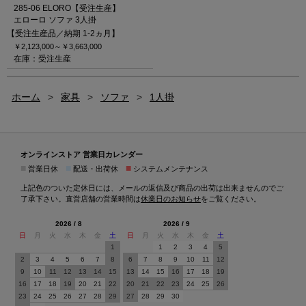
285-06 ELORO【受注生産】
エローロ ソファ 3人掛
【受注生産品／納期 1-2ヵ月】
￥2,123,000～
￥3,663,000
在庫：受注生産
ホーム
>
家具
>
ソファ
>
1人掛
オンラインストア 営業日カレンダー
■
■
■
営業日休
配送・出荷休
システムメンテナンス
上記色のついた定休日には、メールの返信及び商品の出荷は出来ませんのでご
了承下さい。直営店舗の営業時間は
休業日のお知らせ
をご覧ください。
2026 / 8
2026 / 9
日
月
火
水
木
金
土
日
月
火
水
木
金
土
1
1
2
3
4
5
2
3
4
5
6
7
8
6
7
8
9
10
11
12
9
10
11
12
13
14
15
13
14
15
16
17
18
19
16
17
18
19
20
21
22
20
21
22
23
24
25
26
23
24
25
26
27
28
29
27
28
29
30