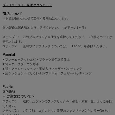
プライスリスト・図面ダウンロード
商品について
＊お選び頂いた仕様で製作する商品になります。
国内製作は国内張地よりご選択ください。（納期＝約1ヶ月）
ステップ1： 右のプルダウンより仕様を選択してください。（価格とカートが
表示されます。）
ステップ2： 素材やファブリックについては、「Fabric」を参照ください。
Material
■ フレーム＝アッシュ材・ブラック染色塗装仕上
■ 背＝ダークブラウン厚革
■ 背・アームクッション＝玉綿入りフェザーパッディング
■ 座クッション＝ポリウレタンフォーム・フェザーパッディング
Fabric
国内張地
＜ご注文について＞
ステップ1： 選択したランクのファブリックを「張地・素材一覧」よりご参照
ください。
ステップ2： ご注文時、コメントにご希望のファブリック名とカラーNoをご