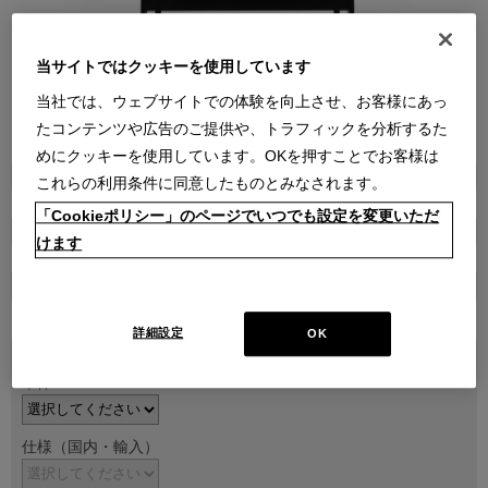
当サイトではクッキーを使用しています
当社では、ウェブサイトでの体験を向上させ、お客様にあっ
たコンテンツや広告のご提供や、トラフィックを分析するた
●
●
●
●
●
●
●
●
めにクッキーを使用しています。OKを押すことでお客様は
商品属性
これらの利用条件に同意したものとみなされます。
家具
「Cookieポリシー」のページでいつでも設定を変更いただ
販売価格
けます
￥1,089,000～ ￥1,815,000
在庫
受注生産
詳細設定
OK
本体
仕様（国内・輸入）