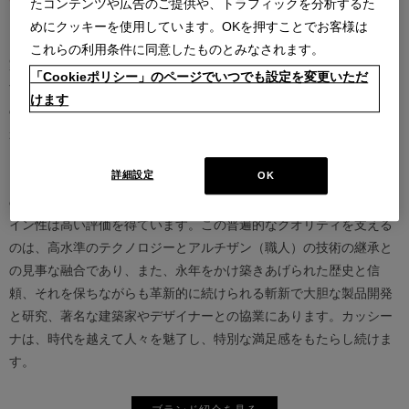
たコンテンツや広告のご提供や、トラフィックを分析するた
めにクッキーを使用しています。OKを押すことでお客様は
カッシーナは創業以来、インテリアの未来をデザインし続けてきた
これらの利用条件に同意したものとみなされます。
家具業界では数少ないリーディングブランドとして知られていま
「Cookieポリシー」のページでいつでも設定を変更いただ
す。17世紀、イタリアで誕生したカッシーナは、教会の木製チェア
けます
の製造に始まり、その後豪華客船の内装などを手掛け、技術力を確
かなものとしました。1927年にチェーザレ・カッシーナとウンベル
ト・カッシーナによってカッシーナ社が設立されると、5０年代には
詳細設定
OK
モダンファーニチャーの分野へと転身、その後多くの製品が世界中
の最も重要な美術館にコレクションされるなど、その完成度とデザ
イン性は高い評価を得ています。この普遍的なクオリティを支える
のは、高水準のテクノロジーとアルチザン（職人）の技術の継承と
の見事な融合であり、また、永年をかけ築きあげられた歴史と信
頼、それを保ちながらも革新的に続けられる斬新で大胆な製品開発
と研究、著名な建築家やデザイナーとの協業にあります。カッシー
ナは、時代を越えて人々を魅了し、特別な満足感をもたらし続けま
す。