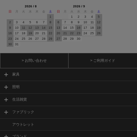
2026 / 8
2026 / 9
日
月
火
水
木
金
土
日
月
火
水
木
金
土
1
1
2
3
4
5
2
3
4
5
6
7
8
6
7
8
9
10
11
12
9
10
11
12
13
14
15
13
14
15
16
17
18
19
16
17
18
19
20
21
22
20
21
22
23
24
25
26
23
24
25
26
27
28
29
27
28
29
30
30
31
> お問い合わせ
> ご利用ガイド
家具
照明
生活雑貨
ファブリック
アウトレット
ブランド