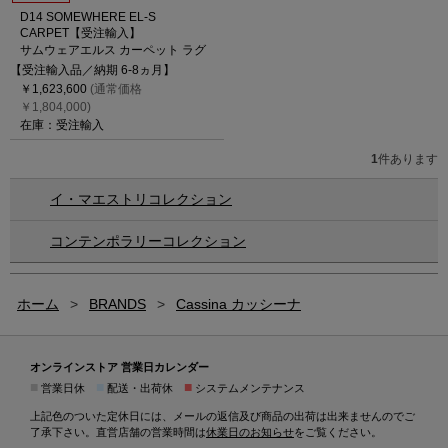
D14 SOMEWHERE EL-S
CARPET【受注輸入】
サムウェアエルス カーペット ラグ
【受注輸入品／納期 6-8ヵ月】
￥1,623,600
(通常価格
￥1,804,000)
在庫：受注輸入
1
件あります
イ・マエストリコレクション
コンテンポラリーコレクション
ホーム
>
BRANDS
>
Cassina カッシーナ
オンラインストア 営業日カレンダー
■
■
■
営業日休
配送・出荷休
システムメンテナンス
上記色のついた定休日には、メールの返信及び商品の出荷は出来ませんのでご
了承下さい。直営店舗の営業時間は
休業日のお知らせ
をご覧ください。