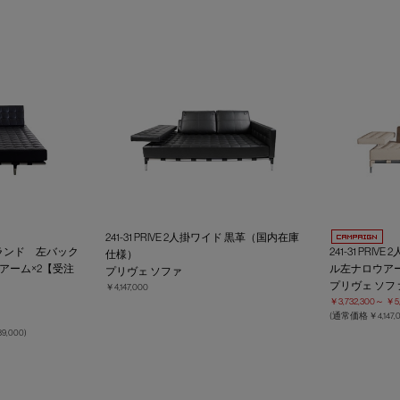
241-31 PRIVE 2人掛ワイド 黒革（国内在庫
クアイランド 左バック
241-31 PR
仕様）
アーム×2【受注
ル左ナロウア
プリヴェ ソファ
プリヴェ ソフ
￥4,147,000
￥3,732,300～
￥5,
(通常価格
￥4,147
39,000
)