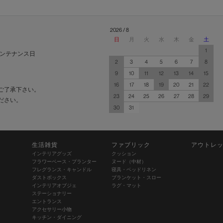
2026 / 8
日
月
火
水
木
金
土
1
ンテナンス日
2
3
4
5
6
7
8
9
10
11
12
13
14
15
16
17
18
19
20
21
22
ご了承下さい。
23
24
25
26
27
28
29
ださい。
30
31
生活雑貨
ファブリック
アウトレ
インテリアグッズ
クッション
フラワーベース・プランター
ヌード（中材）
フレグランス・キャンドル
寝具・ベッドリネン
ダストボックス
ブランケット・スロー
インテリアオブジェ
ラグ・マット
ステーショナリー
エントランス
アクセサリー小物
キッチン・ダイニング