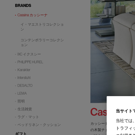
BRANDS
Cassina カッシーナ
イ・マエストリコレクショ
ン
コンテンポラリーコレクシ
ョン
IXC イクスシー
PHILIPPE HUREL
Karakter
Interstuhl
DESALTO
LEMA
照明
生活雑貨
当サイト
ラグ・マット
当社では
カッシーナは創業以来、イ
ベッドリネン・クッション
トラフィ
の木製チェアの製造に始ま
ギフト