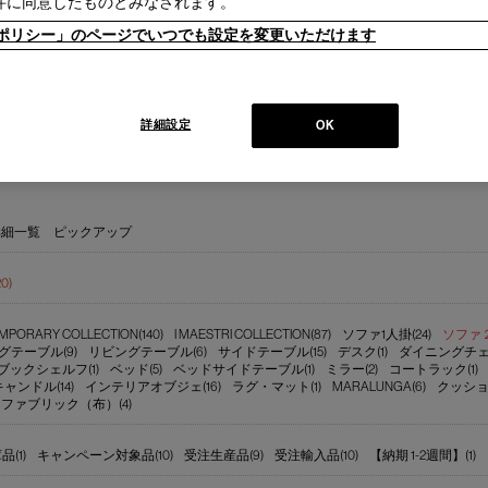
件に同意したものとみなされます。
にはモダンファーニチャーの分野へと転身、その後多くの製品が世界中の最も重要
オリティを支えるのは、高水準のテクノロジーとアルチザン（職人）の技術の継承
ieポリシー」のページでいつでも設定を変更いただけます
けられる斬新で大胆な製品開発と研究、著名な建築家やデザイナーとの協業にあり
詳細設定
OK
ブランド紹介を見る
詳細一覧
ピックアップ
20)
PORARY COLLECTION(140)
I MAESTRI COLLECTION(87)
ソファ1人掛(24)
ソファ２～
グテーブル(9)
リビングテーブル(6)
サイドテーブル(15)
デスク(1)
ダイニングチェア
ブックシェルフ(1)
ベッド(5)
ベッドサイドテーブル(1)
ミラー(2)
コートラック(1)
ンドル(14)
インテリアオブジェ(16)
ラグ・マット(1)
MARALUNGA(6)
クッショ
ファブリック（布）(4)
(1)
キャンペーン対象品(10)
受注生産品(9)
受注輸入品(10)
【納期 1-2週間】(1)