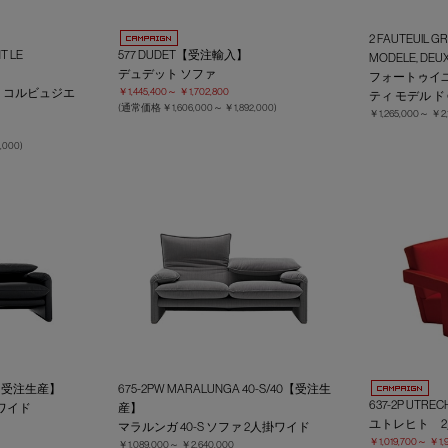
2 FAUTEUIL G
T LE
577 DUDET【受注輸入】
MODELE, DE
】
デュデット ソファ
フォートゥイユ
・コルビュジエ
￥1,445,400～
￥1,702,800
ティ モデル ド
(通常価格
￥1,606,000～
￥1,892,000
)
￥1,265,000～
￥2,
,000
)
GA【受注生産】
675-2PW MARALUNGA 40-S/40【受注生
637-2P UTR
ワイド
産】
ユトレヒト 
マラルンガ 40-S ソファ 2人掛ワイド
￥1,019,700～
￥1,
￥1,089,000～
￥2,640,000