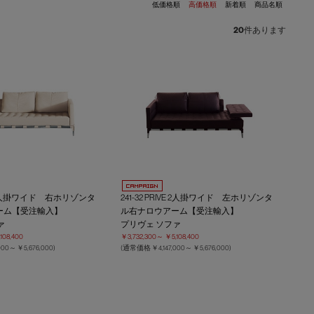
低価格順
高価格順
新着順
商品名順
20
件あります
IVE 2人掛ワイド 右ホリゾンタ
241-32 PRIVE 2人掛ワイド 左ホリゾンタ
ーム【受注輸入】
ル右ナロウアーム【受注輸入】
ァ
プリヴェ ソファ
108,400
￥3,732,300～
￥5,108,400
,000～
￥5,676,000
)
(通常価格
￥4,147,000～
￥5,676,000
)