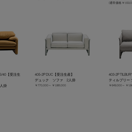
(通常価格
￥1,133
0-S/40【受注生
405-2P DUC【受注生産】
403-2P TIL
デュック ソファ 2人掛
ティルブリー 
2人掛
￥770,000～
￥1,881,000
￥649,000～
￥1,6