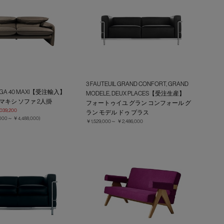
3 FAUTEUIL GRAND CONFORT, GRAND
NGA 40 MAXI【受注輸入】
MODELE, DEUX PLACES【受注生産】
 マキシ ソファ 2人掛
フォートゥイユ グラン コンフォール グ
039,200
ラン モデル ドゥ プラス
,000～
￥4,488,000
)
￥1,529,000～
￥2,486,000