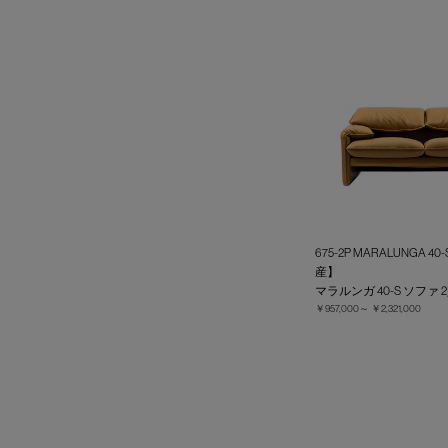
675-2P MARALUNGA 4
産】
マラルンガ 40-S ソファ 
￥957,000～
￥2,321,000