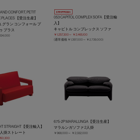
RAND CONFORT, PETIT
053 CAPITOL COMPLEX SOFA【受注輸
UX PLACES 【受注生産】
入】
 グラン コンフォール プ
キャピトル コンプレックス ソファ
ゥ プラス
￥1,257,300～
￥2,465,100
134,000
(通常価格
￥1,397,000～
￥2,739,000
)
675-2P MARALUNGA【受注生産】
ECHT STRAIGHT【受注輸入】
マラルンガソファ 2人掛
2人掛ストレート
￥968,000～
￥2,332,000
950,300