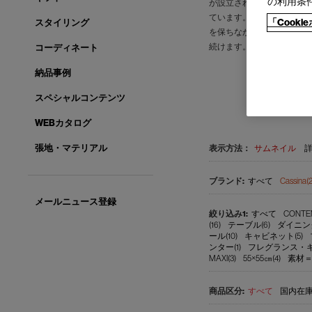
の利用条
が設立されると、5０年代
ています。この普遍的なク
「Cook
スタイリング
を保ちながらも革新的に続
続けます。
コーディネート
納品事例
スペシャルコンテンツ
WEBカタログ
張地・マテリアル
表示方法：
サムネイル
すべて
Cassina(
メールニュース登録
すべて
CONTEM
(16)
テーブル(6)
ダイニン
ール(10)
キャビネット(5)
ンター(1)
フレグランス・キャ
MAXI(3)
55×55㎝(4)
素材＝
すべて
国内在庫品