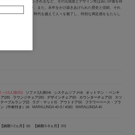
な美術館にコレクションされるなど、その完成度とデザイン性は高い評価を得
との見事な融合であり、また、永年をかけ築きあげられた歴史と信頼、それ
ます。カッシーナは、時代を越えて人々を魅了し、特別な満足感をもたらし
2.5人掛(20)
ソファ 3人掛(14)
システムソファ(4)
オットマン ・ ベンチ
(28)
ラウンジチェア(26)
デザインチェア(6)
カウンターチェア(2)
スツ
テーブルランプ(2)
ラグ・マット(1)
アウトドア(9)
フラワーベース・プラ
ン（中材付き）(4)
MARALUNGA 40-S / 40(6)
MARALUNGA 40
【納期 1-2ヵ月】(9)
【納期 6-8ヵ月】(10)