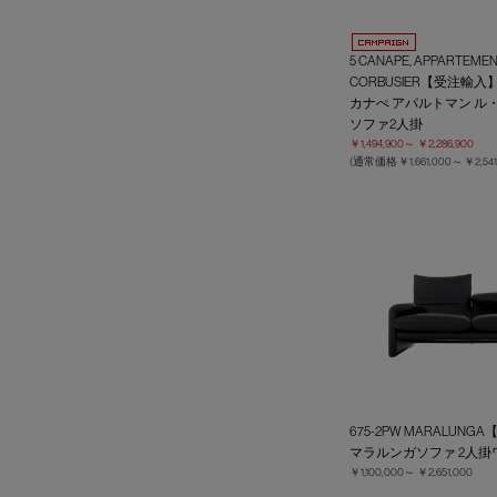
5 CANAPE, APPARTEMEN
CORBUSIER【受注輸入
カナぺ アパルトマン ル
ソファ2人掛
￥1,494,900～
￥2,286,900
(通常価格
￥1,661,000～
￥2,541
675-2PW MARALUN
マラルンガソファ 2人掛
￥1,100,000～
￥2,651,000