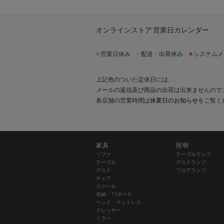
オンラインストア 営業日カレンダー
■
営業日休み
■
配送・出荷休み
■
システムメ
上記色のついた定休日には、
メールの返信及び商品の出荷は出来ませんので
各店舗の営業時間は
休業日のお知らせ
をご覧く
家具
照明
ソファ
テーブルランプ
テーブル
デスクランプ
デスク
フロアランプ
チェア
スツール
収納・TVボード
ベッド・マットレス
ドレッサー
ミラー