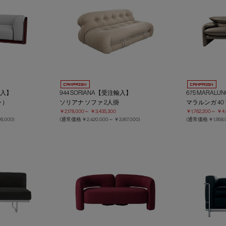
輸入】
944 SORIANA【受注輸入】
675 MARALU
 ）
ソリアナ ソファ 2人掛
マラルンガ 40
￥2,178,000～
￥3,435,300
￥1,762,200～
￥4,
6,000
)
(通常価格
￥2,420,000～
￥3,817,000
)
(通常価格
￥1,958