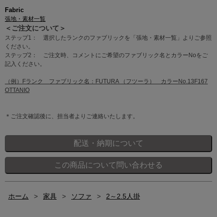
Fabric
張地・素材一覧
＜ご注文について＞
ステップ1： 選択したランクのファブリックを「張地・素材一覧」よりご参照
ください。
ステップ2： ご注文時、コメントにご希望のファブリック名とカラーNoをご
記入ください。
（例）Fランク ファブリック名：FUTURA （フツーラ） カラーNo.13F167
OTTANIO
＊ご注文確認後に、担当者よりご連絡いたします。
ホーム
>
家具
>
ソファ
>
2～2.5人掛