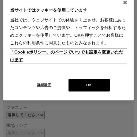
当サイトではクッキーを使用しています
当社では、ウェブサイトでの体験を向上させ、お客様にあっ
たコンテンツや広告のご提供や、トラフィックを分析するた
めにクッキーを使用しています。OKを押すことでお客様は
●
●
●
●
●
これらの利用条件に同意したものとみなされます。
商品属性
「Cookieポリシー」のページでいつでも設定を変更いただ
家具
けます
販売価格
￥1,445,400～ ￥1,702,800
(通常価格 ￥1,606,000～￥1,892,000)
在庫
詳細設定
OK
受注輸入
ファスナー
張地ランク