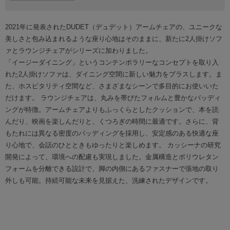
2021年に発表されたDUDET（デュデット）アームチェアの、ユニークな
美しさと包み込まれるような座り心地はそのままに、新たに2人掛けソフ
ァとラウンジチェアがシリーズに加わりました。
「イージーダイニング」というコンテンポラリーなコンセプトを取り入
れた2人掛けソファは、ダイニング空間に新しい魅力をプラスします。ま
た、ホスピタリティ空間など、さまざまなシーンで多目的にお使いいた
だけます。 ラウンジチェアは、丸みを帯びたフォルムと豊かなパッディ
ングが特徴。アームチェアよりもふっくらとしたクッションで、本を読
んだり、映画を楽しんだりと、くつろぎの時間に最適です。さらに、背
もたれには異なる密度のパッディングを採用し、安定感のある快適な座
り心地で、会話のひとときもゆったりと楽しめます。 カッシーナの研究
開発によって、環境への配慮も実現しました。金属構造とポリウレタン
フォームを分離できる設計で、脚の内側にあるファスナーで張地の取り
外しも可能。持続可能な未来を見据えた、洗練されたデザインです。