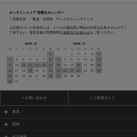
オンラインストア 営業日カレンダー
■
■
■
営業日休
配送・出荷休
システムメンテナンス
上記色のついた定休日には、メールの返信及び商品の出荷は出来ませんのでご
了承下さい。直営店舗の営業時間は
休業日のお知らせ
をご覧ください。
2026 / 8
2026 / 9
日
月
火
水
木
金
土
日
月
火
水
木
金
土
1
1
2
3
4
5
2
3
4
5
6
7
8
6
7
8
9
10
11
12
9
10
11
12
13
14
15
13
14
15
16
17
18
19
16
17
18
19
20
21
22
20
21
22
23
24
25
26
23
24
25
26
27
28
29
27
28
29
30
30
31
> お問い合わせ
> ご利用ガイド
家具
照明
生活雑貨