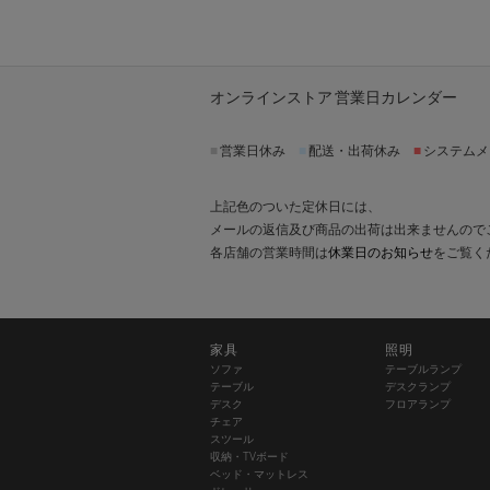
オンラインストア 営業日カレンダー
■
営業日休み
■
配送・出荷休み
■
システムメ
上記色のついた定休日には、
メールの返信及び商品の出荷は出来ませんので
各店舗の営業時間は
休業日のお知らせ
をご覧く
家具
照明
ソファ
テーブルランプ
テーブル
デスクランプ
デスク
フロアランプ
チェア
スツール
収納・TVボード
ベッド・マットレス