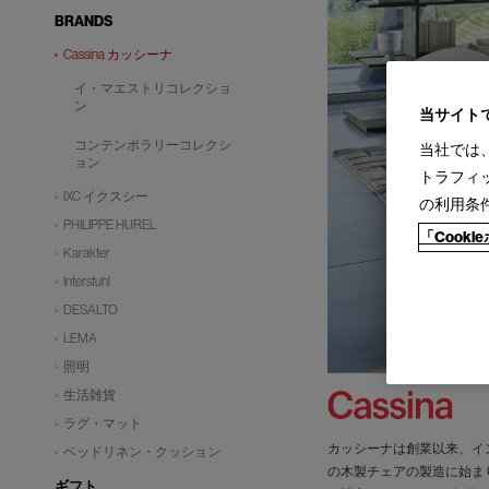
BRANDS
Cassina カッシーナ
イ・マエストリコレクショ
ン
当サイト
コンテンポラリーコレクシ
当社では
ョン
トラフィ
IXC イクスシー
の利用条
PHILIPPE HUREL
「Cook
Karakter
Interstuhl
DESALTO
LEMA
照明
生活雑貨
ラグ・マット
カッシーナは創業以来、イ
ベッドリネン・クッション
の木製チェアの製造に始ま
ギフト