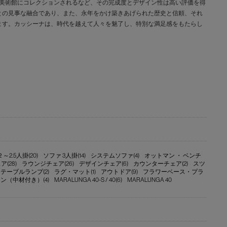
な美術館にコレクションされるなど、その完成度とデザイン性は高い評価を得
との見事な融合であり、また、永年をかけ築きあげられた歴史と信頼、それ
ます。カッシーナは、時代を越えて人々を魅了し、特別な満足感をもたらし
2.5人掛(20)
ソファ 3人掛(14)
システムソファ(4)
オットマン ・ ベンチ
(28)
ラウンジチェア(26)
デザインチェア(6)
カウンターチェア(2)
スツ
テーブルランプ(2)
ラグ・マット(1)
アウトドア(9)
フラワーベース・プラ
ン（中材付き）(4)
MARALUNGA 40-S / 40(6)
MARALUNGA 40