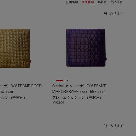
低価格順
高価格順
新着順
商品名順
4
件あります
シーナ) - D06 FRAME-ROOD
Cassina (カッシーナ) - D06 FRAME-
 x 55cm
MIRROR FRAME-iodio 55 x 55cm
ション（中材込）
フレームクッション（中材込）
￥96,800
4
件あります