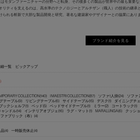
にはモダンファーニチャーの分野へと転身、その後多くの製品が世界中の最も重要
オリティを支えるのは、高水準のテクノロジーとアルチザン（職人）の技術の継承
けられる斬新で大胆な製品開発と研究、著名な建築家やデザイナーとの協業にあり
ブランド紹介を見る
詳細一覧
ピックアップ
)
PORARY COLLECTION(140)
I MAESTRI COLLECTION(87)
ソファ1人掛(24)
ソファ２～
グテーブル(9)
リビングテーブル(6)
サイドテーブル(15)
デスク(1)
ダイニングチェア
ブックシェルフ(1)
ベッド(5)
ベッドサイドテーブル(1)
ミラー(2)
コートラック(1)
ンドル(14)
インテリアオブジェ(16)
ラグ・マット(1)
MARALUNGA(6)
クッショ
ファブリック（布）(4)
(4)
一時販売休止(4)