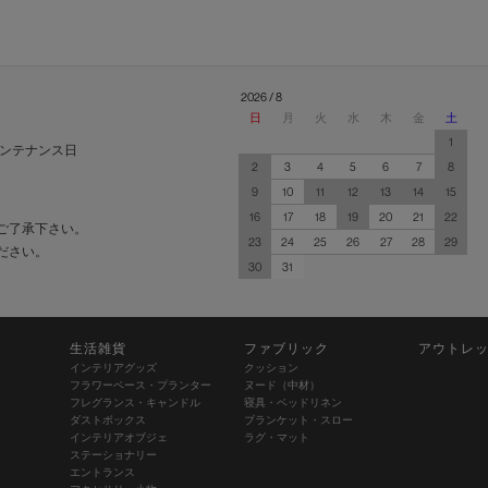
2026 / 8
日
月
火
水
木
金
土
1
ンテナンス日
2
3
4
5
6
7
8
9
10
11
12
13
14
15
16
17
18
19
20
21
22
ご了承下さい。
23
24
25
26
27
28
29
ださい。
30
31
生活雑貨
ファブリック
アウトレ
インテリアグッズ
クッション
フラワーベース・プランター
ヌード（中材）
フレグランス・キャンドル
寝具・ベッドリネン
ダストボックス
ブランケット・スロー
インテリアオブジェ
ラグ・マット
ステーショナリー
エントランス