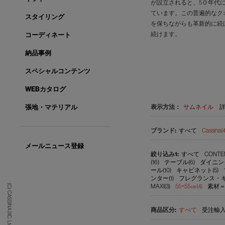
が設立されると、5０年代
ています。この普遍的なク
スタイリング
を保ちながらも革新的に続
続けます。
コーディネート
納品事例
スペシャルコンテンツ
WEBカタログ
表示方法：
サムネイル
張地・マテリアル
すべて
Cassina(4
メールニュース登録
すべて
CONTEM
(16)
テーブル(6)
ダイニン
ール(10)
キャビネット(5)
ンター(1)
フレグランス・キャ
MAXI(3)
55×55㎝(4)
素材＝
(C) CASSINA IXC. Ltd.
すべて
受注輸入品