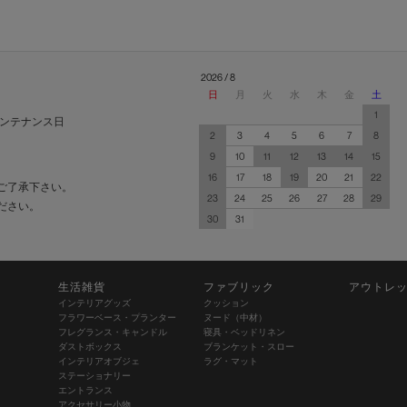
2026 / 8
日
月
火
水
木
金
土
1
ンテナンス日
2
3
4
5
6
7
8
9
10
11
12
13
14
15
16
17
18
19
20
21
22
ご了承下さい。
23
24
25
26
27
28
29
ださい。
30
31
生活雑貨
ファブリック
アウトレ
インテリアグッズ
クッション
フラワーベース・プランター
ヌード（中材）
フレグランス・キャンドル
寝具・ベッドリネン
ダストボックス
ブランケット・スロー
インテリアオブジェ
ラグ・マット
ステーショナリー
エントランス
アクセサリー小物