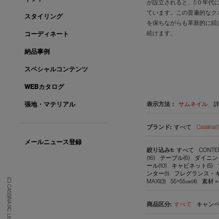
が設立されると、5０年代
ています。この普遍的なク
スタイリング
を保ちながらも革新的に続
続けます。
コーディネート
納品事例
スペシャルコンテンツ
WEBカタログ
表示方法：
サムネイル
張地・マテリアル
すべて
Cassina(1
メールニュース登録
すべて
CONTEM
(16)
テーブル(6)
ダイニン
ール(10)
キャビネット(5)
ンター(1)
フレグランス・キャ
(C) CASSINA IXC. Ltd.
MAXI(3)
55×55㎝(4)
素材＝
すべて
キャンペ