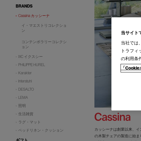
BRANDS
Cassina カッシーナ
イ・マエストリコレクショ
ン
当サイト
コンテンポラリーコレクシ
当社では
ョン
トラフィ
IXC イクスシー
の利用条
PHILIPPE HUREL
「Cook
Karakter
Interstuhl
DESALTO
LEMA
照明
生活雑貨
ラグ・マット
カッシーナは創業以来、イ
ベッドリネン・クッション
の木製チェアの製造に始ま
ギフト