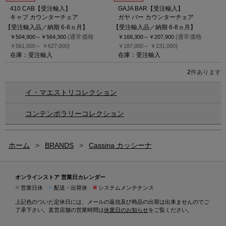
410 CAB【受注輸入】
GAJA BAR【受注輸入】
キャブ カウンターチェア
ガヤ バー カウンターチェア
【受注輸入品／納期 6-8ヵ月】
【受注輸入品／納期 6-8ヵ月】
(通常価格
(通常価格
￥504,900～
￥564,300
￥168,300～
￥207,900
)
)
￥561,000～
￥627,000
￥187,000～
￥231,000
在庫：受注輸入
在庫：受注輸入
2
件あります
イ・マエストリコレクション
コンテンポラリーコレクション
ホーム
>
BRANDS
>
Cassina カッシーナ
オンラインストア 営業日カレンダー
■
■
■
営業日休
配送・出荷休
システムメンテナンス
上記色のついた定休日には、メールの返信及び商品の出荷は出来ませんのでご
了承下さい。直営店舗の営業時間は
休業日のお知らせ
をご覧ください。