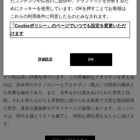
たコンテンツや広告のご提供や、トラフィックを分析するた
めにクッキーを使用しています。OKを押すことでお客様は
カッシーナは創業以来、インテリアの未来をデザインし続けてきた
これらの利用条件に同意したものとみなされます。
家具業界では数少ないリーディングブランドとして知られていま
「Cookieポリシー」のページでいつでも設定を変更いただ
す。17世紀、イタリアで誕生したカッシーナは、教会の木製チェア
けます
の製造に始まり、その後豪華客船の内装などを手掛け、技術力を確
かなものとしました。1927年にチェーザレ・カッシーナとウンベル
ト・カッシーナによってカッシーナ社が設立されると、5０年代には
詳細設定
OK
モダンファーニチャーの分野へと転身、その後多くの製品が世界中
の最も重要な美術館にコレクションされるなど、その完成度とデザ
イン性は高い評価を得ています。この普遍的なクオリティを支える
のは、高水準のテクノロジーとアルチザン（職人）の技術の継承と
の見事な融合であり、また、永年をかけ築きあげられた歴史と信
頼、それを保ちながらも革新的に続けられる斬新で大胆な製品開発
と研究、著名な建築家やデザイナーとの協業にあります。カッシー
ナは、時代を越えて人々を魅了し、特別な満足感をもたらし続けま
す。