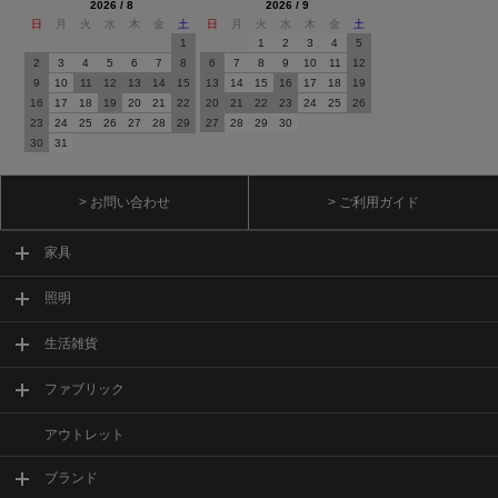
2026 / 8
2026 / 9
日
月
火
水
木
金
土
日
月
火
水
木
金
土
1
1
2
3
4
5
2
3
4
5
6
7
8
6
7
8
9
10
11
12
9
10
11
12
13
14
15
13
14
15
16
17
18
19
16
17
18
19
20
21
22
20
21
22
23
24
25
26
23
24
25
26
27
28
29
27
28
29
30
30
31
> お問い合わせ
> ご利用ガイド
家具
照明
生活雑貨
ファブリック
アウトレット
ブランド