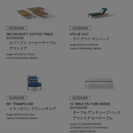
583 ESOSOFT COFFEE TABLE
479 LIE OUT
OUTDOOR
ライ アウト サンベッド
エゾソフト コーヒーテーブル
Design : RODOLFO DORDONI
アウトドア
Cassina | Contemporary Collection
Design : ANTONIO CITTERIO
Cassina | Contemporary Collection
561 TRAMPOLINE
10 TABLE EN TUBE BASSE,
OUTDOOR
トランポリン ラウンジチェア
ターブル アン テューブ バッス
Design : PATRICIA URQUIOLA
アウトドア ローテーブル
Cassina | Contemporary Collection
Design : LE CORBUSIER,PIERRE
JEANNERET,CHARLOTTE PERRIAND
Cassina | I Maestri Collection