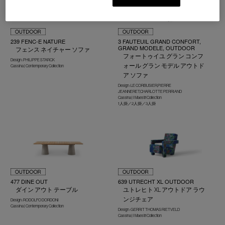
239 FENC-E NATURE
3 FAUTEUIL GRAND CONFORT,
GRAND MODELE, OUTDOOR
フェンス ネイチャー ソファ
フォートゥイユ グラン コンフ
Design : PHILIPPE STARCK
ォール グラン モデル アウトド
Cassina | Contemporary Collection
ア ソファ
Design : LE CORBUSIER,PIERRE
JEANNERET,CHARLOTTE PERRIAND
Cassina | I Maestri Collection
1人掛／2人掛／3人掛
477 DINE OUT
639 UTRECHT XL OUTDOOR
ダイン アウト テーブル
ユトレヒト XL アウトドア ラウ
ンジチェア
Design : RODOLFO DORDONI
Cassina | Contemporary Collection
Design : GERRIT THOMAS RIETVELD
Cassina | I Maestri Collection