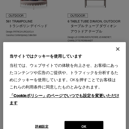
561 TRAMPOLINE
6 TABLE TUBE D’AVION, OUTDOOR
トランポリン デイベッド
ターブル テューブ ダヴィオン
アウトドア テーブル
Design : PATRICIA URQUIOLA
Cassina | Contemporary Collection
Design : LE CORBUSIER, PIERRE JEANNERET,
CHARLOTTE PERRIANDT
Cassina | I Maestri Collection
当サイトではクッキーを使用しています
当社では、ウェブサイトでの体験を向上させ、お客様にあっ
たコンテンツや広告のご提供や、トラフィックを分析するた
めにクッキーを使用しています。OKを押すことでお客様は
これらの利用条件に同意したものとみなされます。
061 SOLEIL OUTDOOR
273 MEX-HI OUTDOOR
ソレイユ アウトドア ラグ
メックス-ハイ アウトドア シス
「Cookieポリシー」のページでいつでも設定を変更いただけ
テムソファ／ローテーブル
Cassina | Contemporary Collection
ます
Design : PIERO LISSONI
Cassina | Contemporary Collection
詳細設定
OK