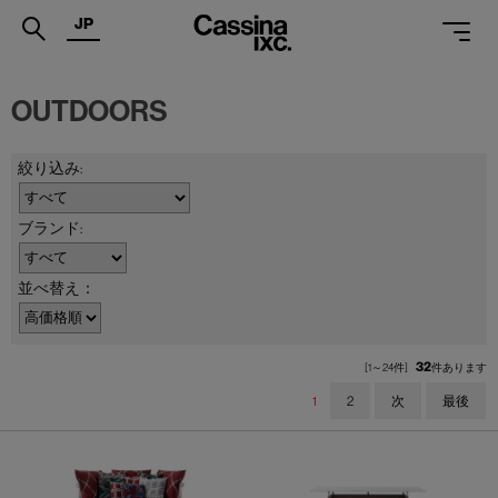
JP
.
OUTDOORS
PRODUCTS
SERVICES
PROJECTS
MAGAZINE
並べ替え：
SUPPORT
SHOPS
32
[1～24件]
件あります
1
2
次
最後
CATALOGUES
PROFESSIONAL
ONLINE STORE
お問合せ