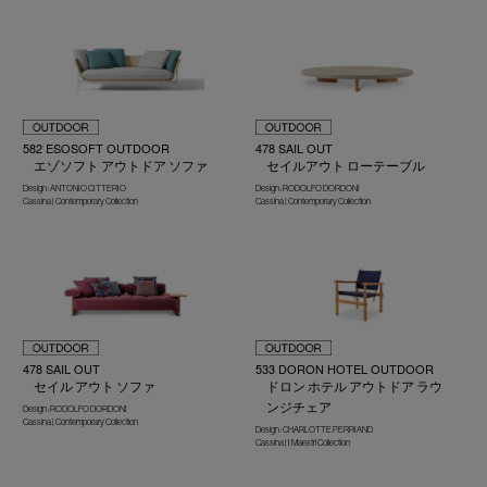
582 ESOSOFT OUTDOOR
478 SAIL OUT
エゾソフト アウトドア ソファ
セイルアウト ローテーブル
Design : ANTONIO CITTERIO
Design : RODOLFO DORDONI
Cassina | Contemporary Collection
Cassina | Contemporary Collection
478 SAIL OUT
533 DORON HOTEL OUTDOOR
セイル アウト ソファ
ドロン ホテル アウトドア ラウ
ンジチェア
Design : RODOLFO DORDONI
Cassina | Contemporary Collection
Design : CHARLOTTE PERRIAND
Cassina | I Maestri Collection