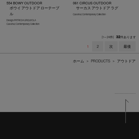
554 BOWY OUTDOOR
061 CIRCUS OUTDOOR
ボウイ アウトドア ローテーブ
サーカス アウトドア ラグ
ル
Cassina | Contemporary Collection
Design :PATRICIA URQUIOLA
Cassina | Contemporary Collection
32
[1～24件]
件あります
1
2
次
最後
ホーム
>
PRODUCTS
>
アウトドア