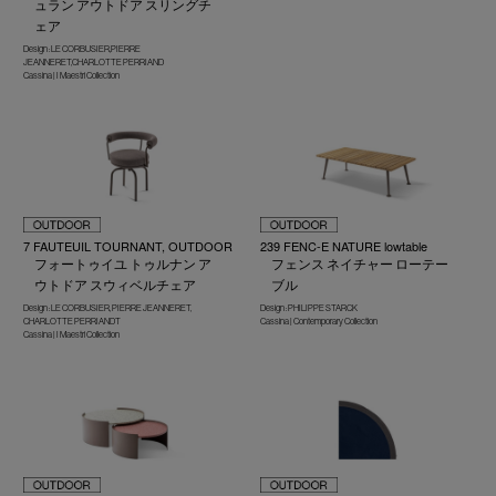
ュラン アウトドア スリングチ
ェア
Design : LE CORBUSIER,PIERRE
JEANNERET,CHARLOTTE PERRIAND
Cassina | I Maestri Collection
7 FAUTEUIL TOURNANT, OUTDOOR
239 FENC-E NATURE lowtable
フォートゥイユ トゥルナン ア
フェンス ネイチャー ローテー
ウトドア スウィベルチェア
ブル
Design : LE CORBUSIER, PIERRE JEANNERET,
Design : PHILIPPE STARCK
CHARLOTTE PERRIANDT
Cassina | Contemporary Collection
Cassina | I Maestri Collection