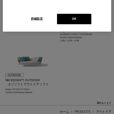
239 FENC-E NATURE
3 FAUTEUIL GRAND CONFORT,
GRAND MODELE, OUTDOOR
フェンス ネイチャー ソファ
フォートゥイユ グラン コンフ
詳細設定
Design : PHILIPPE STARCK
OK
ォール グラン モデル アウトド
Cassina | Contemporary Collection
ア ソファ
Design : LE CORBUSIER,PIERRE
JEANNERET,CHARLOTTE PERRIAND
Cassina | I Maestri Collection
1人掛／2人掛／3人掛
582 ESOSOFT OUTDOOR
エゾソフト アウトドア ソファ
Design : ANTONIO CITTERIO
Cassina | Contemporary Collection
3
件あります
ホーム
>
PRODUCTS
>
アウトドア