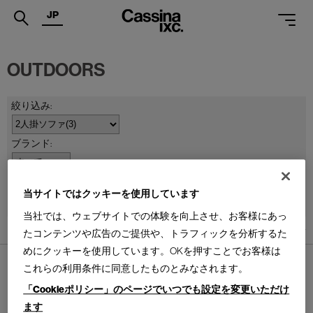
JP
.
OUTDOORS
PRODUCTS
SERVICES
PROJECTS
MAGAZINE
並べ替え：
当サイトではクッキーを使用しています
SUPPORT
当社では、ウェブサイトでの体験を向上させ、お客様にあっ
SHOPS
3
件あります
たコンテンツや広告のご提供や、トラフィックを分析するた
めにクッキーを使用しています。OKを押すことでお客様は
CATALOGUES
これらの利用条件に同意したものとみなされます。
PROFESSIONAL
「Cookieポリシー」のページでいつでも設定を変更いただけ
ます
ONLINE STORE
お問合せ