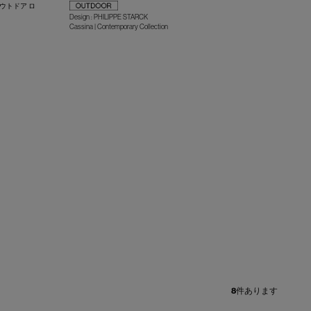
ウトドア ロ
Design : PHILIPPE STARCK
Cassina | Contemporary Collection
+
+
+
8
件あります