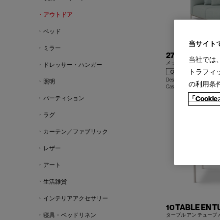
アウトドア
ベッド
当サイト
ミラー
273 MEX-HI O
当社では
メックス-ハイ アウトド
ドレッサー・ハンガー
トラフィ
Design : PIERO LISSONI
照明
の利用条
Cassina | Contemporary Co
パーティション
「Cook
ラグ
カーテン／ファブリック
レザー
アート
生活雑貨
インテリアアクセサリー
10 TABLE EN 
寝具・ベッドリネン
ターブル アン テューブ