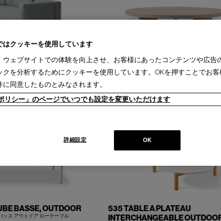
ではクッキーを使用しています
UTDOOR
478 SAIL OUT
、ウェブサイトでの体験を向上させ、お客様にあったコンテンツや広告
ア システムソファ／ローテーブル
セイルアウト ローテーブル
ックを分析するためにクッキーを使用しています。OKを押すことでお客
Design : RODOLFO DORDONI
件に同意したものとみなされます。
llection
Cassina | Contemporary Collection
+
ieポリシー」のページでいつでも設定を変更いただけます
詳細設定
OK
TUBE BASSE, OUTDOOR
535 TABLE A PLATEAU
 バッス アウトドア ローテーブル
INTERCHANGEABLE OUTDOO