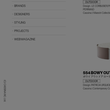
BRANDS
Design : LE CORBUSIER
PERRIAND
Cassina | I Maestri Collecti
DESIGNERS
STYLING
PROJECTS
WEB MAGAZINE
554 BOWY O
ボウイ アウトドア ロー
(C) CASSINA IXC. Ltd.
Design :PATRICIA URQUIO
Cassina | Contemporary Co