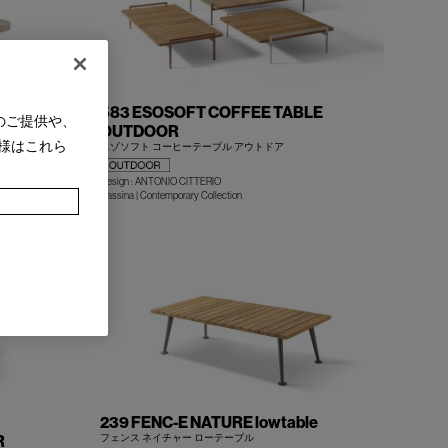
583 ESOSOFT COFFEE TABLE
のご提供や、
OUTDOOR
様はこれら
エゾソフト コーヒーテーブル アウトドア
Design : ANTONIO CITTERIO
+
+
Cassina | Contemporary Collection
239 FENC-E NATURE lowtable
R
フェンス ネイチャー ローテーブル