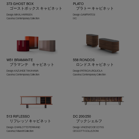
373 GHOST BOX
PLATO
ゴーストボックス キャビネット
プラトー キャビネット
Design : MIKAL HARRSEN
Design : GAMFRATESI
Cassina | Contemporary Collection
IXC
W51 BRAMANTE
558 RONDOS
ブラマンテ キャビネット
ロンドス キャビネット
Design : KAZUHIDE TAKAHAMA
Design :PATRICIA URQUIOLA
Cassina | Contemporary Collection
Cassina | Contemporary Collection
513 RIFLESSO
DC 200/250
リフレッソ キャビネット
ブックシェルフ
Design : CHARLOTTE PERRIAND
Design : VINCENZO DE COTIIS
Cassina | I Maestri Collection
CECCOTTI COLLEZIONI