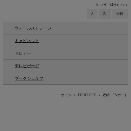
42
[1～24件]
件あります
1
2
次
最後
ウォールストレージ
キャビネット
ドロアー
テレビボード
ブックシェルフ
ホーム
>
PRODUCTS
>
収納・TVボード