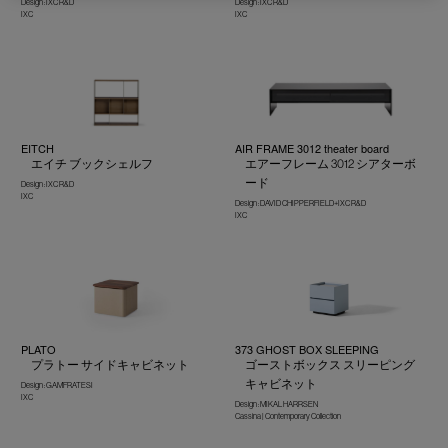
Design : IXC R&D
Design : IXC R&D
IXC
IXC
EITCH
AIR FRAME 3012 theater board
エイチ ブックシェルフ
エアーフレーム 3012 シアターボ
ード
Design : IXC R&D
IXC
Design : DAVID CHIPPERFIELD+IXC R&D
IXC
PLATO
373 GHOST BOX SLEEPING
プラトー サイドキャビネット
ゴーストボックス スリーピング
キャビネット
Design : GAMFRATESI
IXC
Design : MIKAL HARRSEN
Cassina | Contemporary Collection