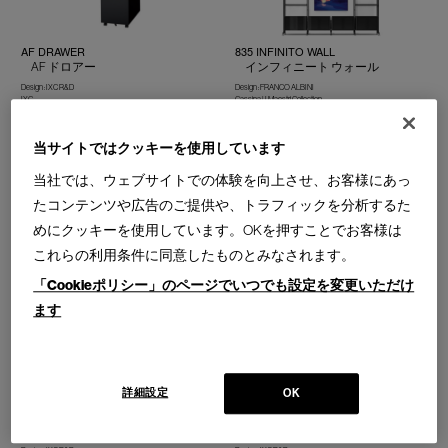
AF DRAWER
835 INFINITO WALL
AF ドロアー
インフィニート ウォール
Design : IXC R&D
Design : FRANCO ALBINI
IXC
Cassina | I Maestri Collection
当サイトではクッキーを使用しています
当社では、ウェブサイトでの体験を向上させ、お客様にあっ
たコンテンツや広告のご提供や、トラフィックを分析するた
めにクッキーを使用しています。OKを押すことでお客様は
LOTUS drawer
LOTUS
ロータス ドロアー
ロータス キャビネット
これらの利用条件に同意したものとみなされます。
Design : IXC R&D
Design : IXC R&D
IXC
IXC
「Cookieポリシー」のページでいつでも設定を変更いただけ
ます
詳細設定
OK
BROAD drawer
LOTUS theater board
ブロード ドロアー
ロータス シアターボード