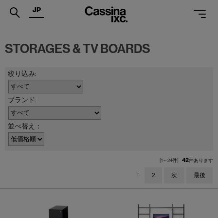
JP
.
STORAGES & TV BOARDS
PRODUCTS
SERVICES
PROJECTS
MAGAZINE
並べ替え：
SUPPORT
SHOPS
42
[1～24件]
件あります
1
2
次
最後
CATALOGUES
PROFESSIONAL
ONLINE STORE
お問合せ