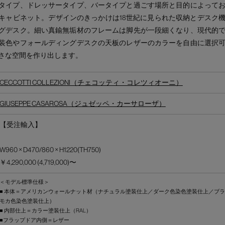
タイプ、ドレッサータイプ、バータイプと過ごす場所と目的によって
キャビネット。デザインのきっかけは18世紀に見られた収納とデスク
グデスク。細い真鍮無垢材のフレームは脚先が一段細くなり、現代的
装色やフォールディングデスクの天板のレザーのカラーを自由に選択
さな空間を作り出します。
CECCOTTI COLLEZIONI（チェコッティ・コレツィオーニ）
GIUSEPPE CASAROSA（ジュゼッペ・カーサローザ）
【受注輸入】
W960 × D470/860 × H1220(TH750)
￥4,290,000 (4,719,000)〜
＜モデル標準仕様＞
■ 本体＝アメリカンウォールナット材（ナチュラル塗装仕上／ダーク色染色塗装仕上／ブ
モカ色染色塗装仕上）
■ 内部仕上＝カラー塗装仕上（RAL）
■フラップドア内側＝レザー