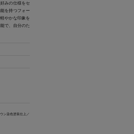
お好みの仕様をセ
機能を持つフォー
で軽やかな印象を
可能で、自分のた
ラウン染色塗装仕上／