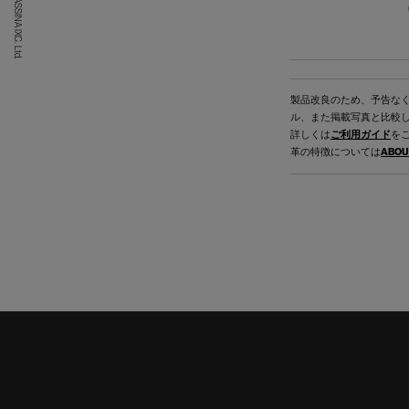
(C) CASSINA IXC. Ltd.
製品改良のため、予告な
ル、また掲載写真と比較
詳しくは
ご利用ガイド
を
革の特徴については
ABOU