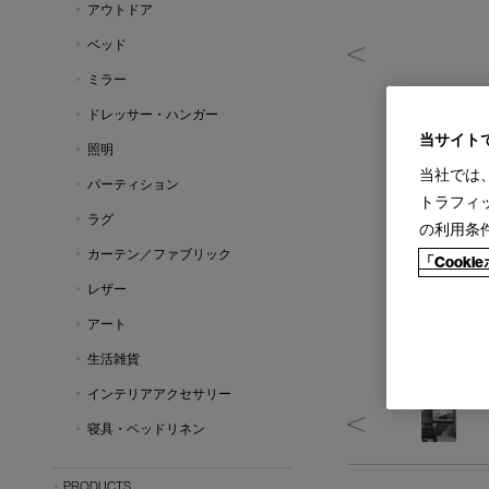
アウトドア
ベッド
ミラー
ドレッサー・ハンガー
当サイト
照明
当社では
パーティション
トラフィ
ラグ
の利用条
カーテン／ファブリック
「Cook
レザー
アート
生活雑貨
インテリアアクセサリー
寝具・ベッドリネン
PRODUCTS