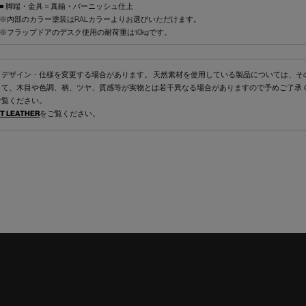
■ 脚端・金具＝真鍮・バーニッシュ仕上
※内部のカラー塗装はRALカラーよりお選びいただけます。
※フラップドアのデスク使用の耐荷重は10kgです。
くデザイン・仕様を変更する場合があります。 天然素材を使用している製品については、そ
して、木目や色調、柄、ツヤ、質感等が実物とは若干異なる場合がありますので予めご了承
ご覧ください。
T LEATHER
をご覧ください。