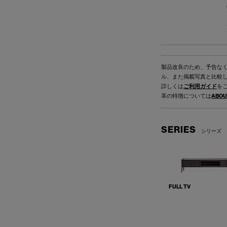
製品改良のため、予告な
ル、また掲載写真と比較
詳しくは
ご利用ガイド
を
革の特徴については
ABOU
SERIES
シリーズ
FULL TV