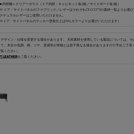
■ 内部棚＝クリアーガラス（ドア内部：キャビネット各2枚／サイドボード各1枚）
※ ドア・サイドパネルのファブリック／レザーはそれぞれCECCOTTIの素材一覧よりお選
ナチュラルレザーはご使用いただけません。
※ドア・サイドパネルのラッカー塗装仕上はRALカラーよりお選びいただけます）
くデザイン・仕様を変更する場合があります。 天然素材を使用している製品については、そ
して、木目や色調、柄、ツヤ、質感等が実物とは若干異なる場合がありますので予めご了承
ご覧ください。
T LEATHER
をご覧ください。