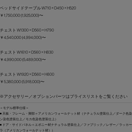
ベッドサイドテーブル W710 × D450 × H520
￥1,750,000 (1,925,000)〜
チェスト W1300 × D560 × H790
￥4,540,000 (4,994,000)〜
チェスト W1610 × D560 × H830
￥4,990,000 (5,489,000)〜
チェスト W1920 × D560 × H800
￥5,380,000 (5,918,000)〜
※アクセサリー／オプションパーツはプライスリストをご覧ください
＜モデル標準仕様＞
■ 天板・フレーム・脚部＝アメリカンウォールナット材（ナチュラル塗装仕上／ダーク色
ン染色塗装仕上／モカ色染色塗装仕上）
■ ドア・サイドパネル＝エボニー材ナチュラル塗装仕上／ファブリック／レザー／ラッカ
ラ（アメリカンウォールナット材））