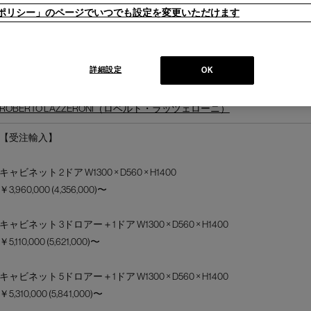
のドア、ドロワーを組み合わせます。フロント、サイドのパネルに木
ieポリシー」のページでいつでも設定を変更いただけます
、楯桟を選ぶことができます。内部のオプションも充実しており、自
だけるキャビネットです。
詳細設定
OK
CECCOTTI COLLEZIONI（チェコッティ・コレツィオーニ）
ROBERTO LAZZERONI（ロベルト・ラッツェローニ）
【受注輸入】
キャビネット 2ドア W1300 × D560 × H1400
￥3,960,000 (4,356,000)〜
キャビネット 3ドロアー＋1ドア W1300 × D560 × H1400
￥5,110,000 (5,621,000)〜
キャビネット 5ドロアー＋1ドア W1300 × D560 × H1400
￥5,310,000 (5,841,000)〜