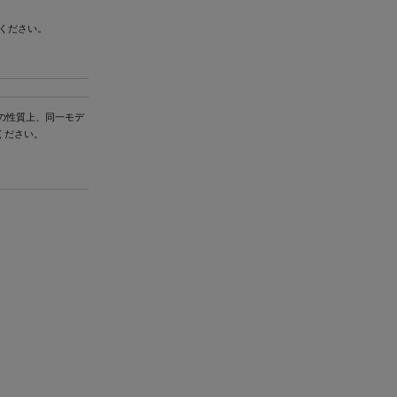
びください。
の性質上、同一モデ
ください。