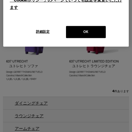
「Cookieポリシー」のページでいつでも設定を変更いただけ
241 PRIVE
402 WISKEY
ます
プリヴェ ソファ
ウィスキー ソファ
Design : PHILIPPE STARCK
Design : MARIO BELLINI
Cassina | Contemporary Collection
Cassina | Contemporary Collection
1人掛／2人掛／オットマン
1人掛／2人掛
詳細設定
OK
637 UTRECHT
637 UTRECHT LIMITED EDITION
ユトレヒト ソファ
ユトレヒト ラウンジチェア
Design : GERRIT THOMAS RIETVELD
Design : GERRIT THOMAS RIETVELD
Cassina | I Maestri Collection
Cassina | I Maestri Collection
1人掛／2人掛／3人掛／BABY
4
件あります
ダイニングチェア
ラウンジチェア
アームチェア