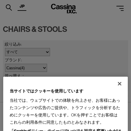
JP
.
CHAIRS & STOOLS
PRODUCTS
SERVICES
PROJECTS
MAGAZINE
並べ替え：
SUPPORT
当サイトではクッキーを使用しています
SHOPS
4
件あります
当社では、ウェブサイトでの体験を向上させ、お客様にあっ
CATALOGUES
たコンテンツや広告のご提供や、トラフィックを分析するた
めにクッキーを使用しています。OKを押すことでお客様は
PROFESSIONAL
これらの利用条件に同意したものとみなされます。
ONLINE STORE
お問合せ