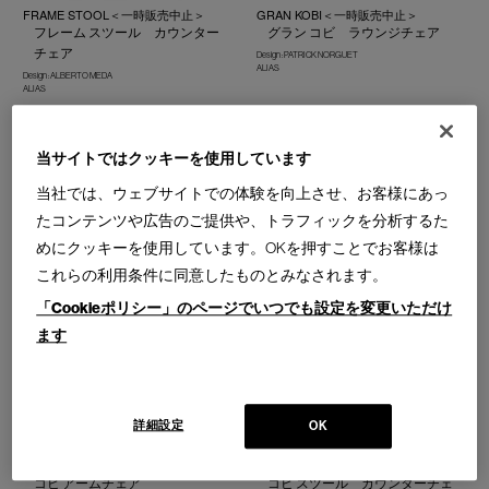
FRAME STOOL＜一時販売中止＞
GRAN KOBI＜一時販売中止＞
フレーム スツール カウンター
グラン コビ ラウンジチェア
チェア
Design : PATRICK NORGUET
ALIAS
Design : ALBERTO MEDA
ALIAS
当サイトではクッキーを使用しています
当社では、ウェブサイトでの体験を向上させ、お客様にあっ
たコンテンツや広告のご提供や、トラフィックを分析するた
HIGHFRAME＜一時販売中止＞
KAYAK＜一時販売中止＞
めにクッキーを使用しています。OKを押すことでお客様は
ハイフレーム スタッキングチェ
カヤック スタッキングチェア
ア
これらの利用条件に同意したものとみなされます。
Design : PATRICK NORGUET
ALIAS
Design : ALBERTO MEDA
「Cookieポリシー」のページでいつでも設定を変更いただけ
ALIAS
アーム／アームレス
ます
詳細設定
OK
KOBI＜一時販売中止＞
KOBI STOOL＜一時販売中止＞
コビ アームチェア
コビ スツール カウンターチェ