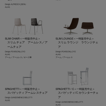
Design : ALFREDO H_BERLI
ALIAS
SLIM CHAIR＜一時販売中止＞
SLIM LOUNGE＜一時販売中止＞
スリム チェア アームレス／ア
スリム ラウンジ ラウンジチェ
ームチェア
ア
Design : PEARSONLLOYD
Design : PEARSONLLOYD
ALIAS
ALIAS
アーム／アームレス／オーク脚
アーム／アームレス
SPAGHETTI＜一時販売中止＞
SPAGHETTI / C＜一時販売中止＞
スパゲッティ アームレスチェア
スパゲッティ/C カウンターチェ
ア
Design : GIANDOMENICO BELOTTI
ALIAS
Design : GIANDOMENICO BELOTTI
ALIAS