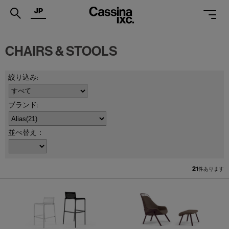
JP
.
CHAIRS & STOOLS
PRODUCTS
SERVICES
PROJECTS
MAGAZINE
並べ替え：
SUPPORT
SHOPS
21
件あります
CATALOGUES
PROFESSIONAL
ONLINE STORE
お問合せ