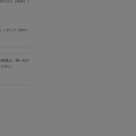
ワイト（A019）／
）／サンド（R011）
の性質上、同一モデ
ください。