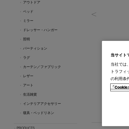
アウトドア
ベッド
ミラー
ドレッサー・ハンガー
照明
パーティション
当サイト
ラグ
当社では
カーテン／ファブリック
トラフィ
レザー
の利用条
アート
「Cook
生活雑貨
インテリアアクセサリー
寝具・ベッドリネン
PRODUCTS