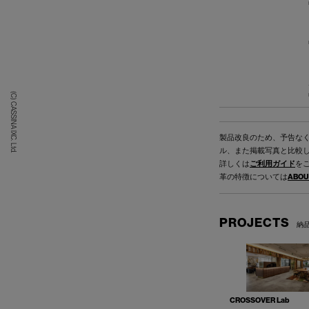
(C) CASSINA IXC. Ltd.
製品改良のため、予告な
ル、また掲載写真と比較
詳しくは
ご利用ガイド
を
革の特徴については
ABOU
PROJECTS
納
CROSSOVER Lab