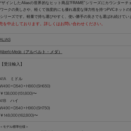
ザインしたAliasの世界的なヒット商品“FRAME”シリーズにカウンター
ワークの美しさや、軽くて強度的にも優れ適度な弾力性を持つPVCネットの
シリーズです。軽量で持ち運びやすく、使い勝手の良さでも選ばれ続けてい
売を中止しております。詳しくはお問い合わせください。
ALIAS
Alberto Meda（アルベルト・メダ）
【受注輸入】
41A ミドル
W490 × D540 × H860 (SH650)
￥138,000 (151,800)〜
41B ハイ
W490 × D540 × H960 (SH750)
￥148,000 (162,800)〜
＜モデル標準仕様＞