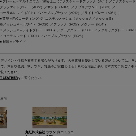
■ フレーム＝アルミニウム・塗装仕上（テクスチャードブラック（A011）／テクスチャードホ
グラファイトグレー（A022）／サンド（A047）／チプリアサンド（A039）／
コーラルレッド（A041）／パープルブラウン（A042）／ライトグレー（A051））
■ 背座＝PVCコーティングポリエステルメッシュ（メッシュ A ／メッシュ B）
※メッシュ A＝ホワイト（R009）／ブラック（R007）／グレー（R041）
※メッシュ B＝ライトグレー（R003）／ダークグレー（R006）／メタリックグレー（R020
／コーラルレッド（R024）／パープルブラウン（R025）
■ 脚端＝グライド
くデザイン・仕様を変更する場合があります。 天然素材を使用している製品については、そ
して、木目や色調、柄、ツヤ、質感等が実物とは若干異なる場合がありますので予めご了承
ご覧ください。
T LEATHER
をご覧ください。
品事例
丸紅株式会社 ラウンド(コミュニ