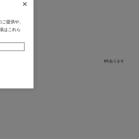
のご提供や、
様はこれら
1
件あります