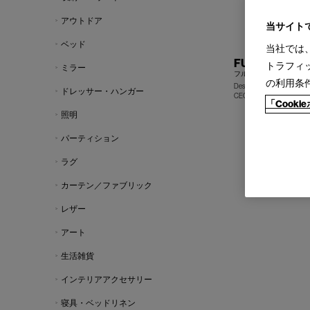
アウトドア
当サイト
ベッド
当社では
FULL table
トラフィ
ミラー
フル テーブル
の利用条
Design : ROBERTO LAZZ
ドレッサー・ハンガー
CECCOTTI COLLEZIONI
「Cook
照明
パーティション
ラグ
カーテン／ファブリック
レザー
アート
生活雑貨
インテリアアクセサリー
寝具・ベッドリネン