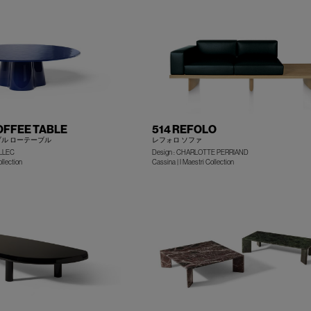
OFFEE TABLE
514 REFOLO
ル ローテーブル
レフォロ ソファ
LLEC
Design : CHARLOTTE PERRIAND
+
llection
Cassina | I Maestri Collection