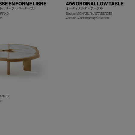
SSE EN FORME LIBRE
496 ORDINAL LOW TABLE
ォルム リーブル ローテーブル
オーディナル ローテーブル
RRIAND
Design : MICHAEL ANASTASSIADES
+
on
Cassina | Contemporary Collection
RRIAND
+
on