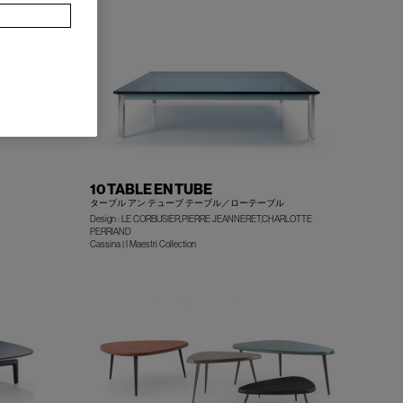
10 TABLE EN TUBE
ターブル アン テューブ テーブル／ローテーブル
Design : LE CORBUSIER,PIERRE JEANNERET,CHARLOTTE
PERRIAND
+
+
Cassina | I Maestri Collection