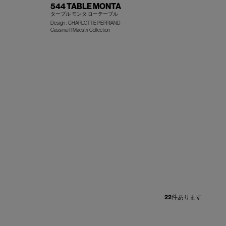
544 TABLE MONTA
ターブル モンタ ローテーブル
Design : CHARLOTTE PERRIAND
+
+
Cassina | I Maestri Collection
22
件あります