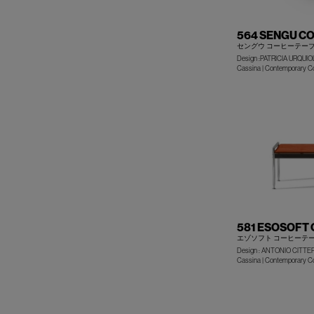
564 SENGU C
セングウ コーヒーテーブ
Design :PATRICIA URQUIO
Cassina | Contemporary Co
581 ESOSOFT 
エゾソフト コーヒーテ
Design : ANTONIO CITTE
Cassina | Contemporary Co