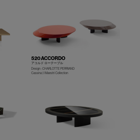
520 ACCORDO
アコルド ローテーブル
Design : CHARLOTTE PERRIAND
+
+
Cassina | I Maestri Collection