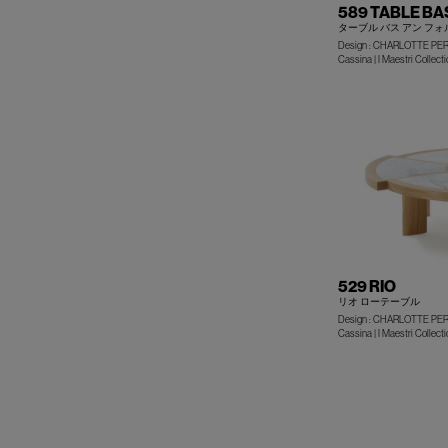
589 TABLE BA
ターブル バス アン フ
Design : CHARLOTTE PE
Cassina | I Maestri Collecti
529 RIO
リオ ローテーブル
Design : CHARLOTTE PE
Cassina | I Maestri Collecti