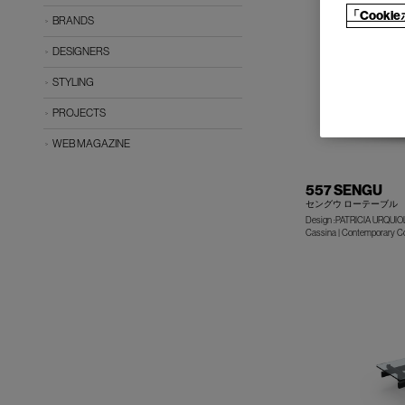
「Cook
BRANDS
DESIGNERS
STYLING
PROJECTS
WEB MAGAZINE
557 SENGU
セングウ ローテーブル
Design :PATRICIA URQUIO
Cassina | Contemporary Co