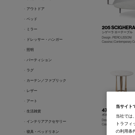
アウトドア
ベッド
205 SCIGHER
ミラー
シゲーラ ローテーブル
Design : PIERO LISSONI
ドレッサー・ハンガー
Cassina | Contemporary Co
照明
パーティション
ラグ
カーテン／ファブリック
レザー
アート
当サイト
476 BOBOLI
生活雑貨
ボボリ テーブル／コン
当社では
Design : RODOLFO DORD
インテリアアクセサリー
トラフィ
Cassina | Contemporary Co
の利用条
寝具・ベッドリネン