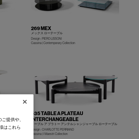
269 MEX
メックス ローテーブル
Design : PIERO LISSONI
+
+
Cassina | Contemporary Collection
535 TABLE A PLATEAU
INTERCHANGEABLE
のご提供や、
ターブル ア プラトー アンテルシャンジャーブル ローテーブル
様はこれら
Design : CHARLOTTE PERRIAND
+
+
Cassina | I Maestri Collection