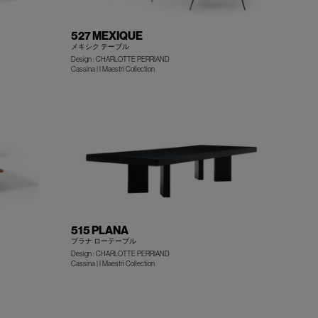
527 MEXIQUE
メキシク テーブル
Design : CHARLOTTE PERRIAND
+
+
Cassina | I Maestri Collection
515 PLANA
プラナ ローテーブル
Design : CHARLOTTE PERRIAND
Cassina | I Maestri Collection
+
+