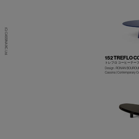
(C) CASSINA IXC. Ltd.
152 TREFLO C
トレフロ コーヒーテーブ
Design : RONAN BOUROU
Cassina | Contemporary Co