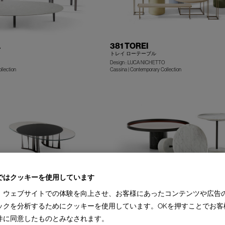
A
381 TOREI
トレイ ローテーブル
Design : LUCA NICHETTO
+
llection
Cassina | Contemporary Collection
ではクッキーを使用しています
194 9(NOVE)
ソール
ノーヴェ サイドテーブル/ローテーブル
、ウェブサイトでの体験を向上させ、お客様にあったコンテンツや広告
ONI
Design : PIERO LISSONI
ックを分析するためにクッキーを使用しています。OKを押すことでお客
llection
Cassina | Contemporary Collection
+
件に同意したものとみなされます。