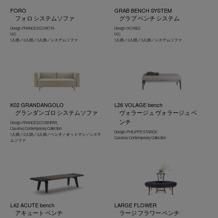
FORO
GRAB BENCH SYSTEM
フォロ システムソファ
グラブ ベンチ システム
Design : FRANCESCO ROTA
Design : IXC R&D
IXC
IXC
1人掛／2人掛／3人掛／システムソファ
1人掛／2人掛／3人掛／システムソファ
K02 GRANDANGOLO
L26 VOLAGE bench
グランダンゴロ システムソファ
ヴォラージュ ヴォラージュ ベ
ンチ
Design : FRANCESCO BINFAR_
Cassina | Contemporary Collection
Design : PHILIPPE STARCK
1人掛／2人掛／3人掛／ベンチ／オットマン／システ
Cassina | Contemporary Collection
ムソファ
L42 ACUTE bench
LARGE FLOWER
アキュート ベンチ
ラージ フラワー ベンチ