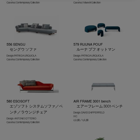
Cassina | Contemporary Collection
Cassina | I Maestri Collection
556 SENGU
579 RUUNA POUF
セングウ ソファ
ルーナ プフ オットマン
Design :PATRICIA URQUIOLA
Design : PATRICIA URQUIOLA
Cassina | Contemporary Collection
Cassina | Contemporary Collection
580 ESOSOFT
AIR FRAME 3001 bench
エゾソフト システムソファ／ベ
エアーフレーム 3001 ベンチ
ンチ／ラウンジチェア
Design : DAVID CHIPPERFIELD
IXC
Design : ANTONIO CITTERIO
2人掛／3人掛
Cassina | Contemporary Collection