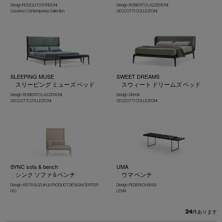
Design :RODOLFO DORDONI
Design : ROBERTO LAZZERONI
Cassina | I Contemporary Collection
CECCOTTI COLLEZIONI
SLEEPING MUSE
SWEET DREAMS
スリーピング ミューズ ベッド
スウィート ドリームズ ベッド
Design : ROBERTO LAZZERONI
Design : DRAW
CECCOTTI COLLEZIONI
CECCOTTI COLLEZIONI
SYNC sofa & bench
UMA
シンク ソファ & ベンチ
ウマ ベンチ
Design : KEITA SUZUKI & PRODUCT DESIGN CENTER
Design : FEDERICA BIASI
IXC
LEMA
24
件あります