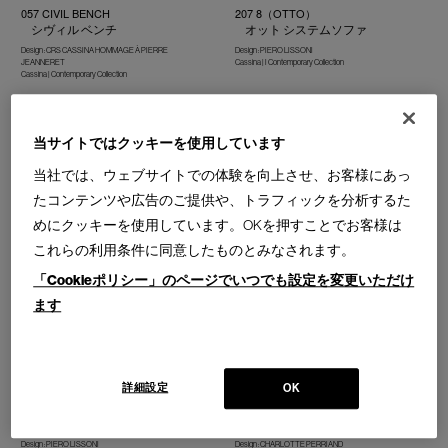
057 CIVIL BENCH
207 8（OTTO）
シヴィル ベンチ
オット システムソファ
Design : CRS CASSINA HOMMAGE À PIERRE
Design : PIERO LISSONI
JEANNERET
Cassina | I Contemporary Collection
Cassina | Contemporary Collection
当サイトではクッキーを使用しています
当社では、ウェブサイトでの体験を向上させ、お客様にあっ
たコンテンツや広告のご提供や、トラフィックを分析するた
232 SOMEWHERE EL-S
241 PRIVE
サムウェアエルス ラウンジチェ
プリヴェ ソファ
めにクッキーを使用しています。OKを押すことでお客様は
ア／オットマン／ベンチ
Design : PHILIPPE STARCK
これらの利用条件に同意したものとみなされます。
Cassina | Contemporary Collection
Design : PHILIPPE STARCK
1人掛／2人掛／オットマン
Cassina | Contemporary Collection
「Cookieポリシー」のページでいつでも設定を変更いただけ
ます
詳細設定
OK
253 NEST
514 REFOLO
ネスト スツール／ベンチ
レフォロ ソファ
Design : PIERO LISSONI
Design : CHARLOTTE PERRIAND