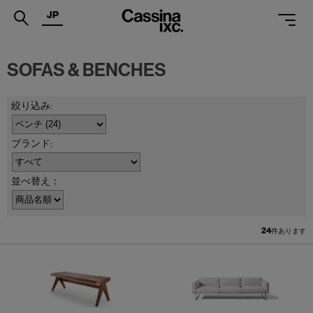
JP
.
SOFAS & BENCHES
PRODUCTS
SERVICES
PROJECTS
MAGAZINE
並べ替え：
SUPPORT
SHOPS
24
件あります
CATALOGUES
PROFESSIONAL
ONLINE STORE
お問合せ