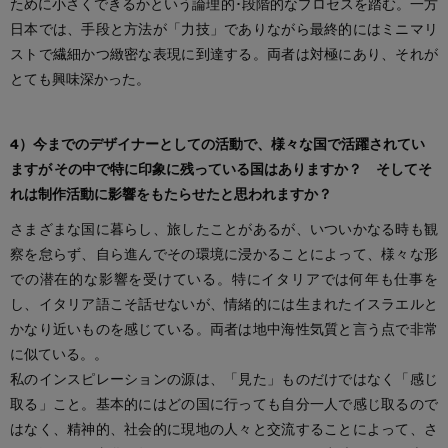
ために小さくできるかという論理的･段階的なプロセスを踏む。一方
日本では、手段と方法が「力技」でありながら最終的にはミニマリ
ストで繊細かつ緻密な表現に到達する。両者は対極にあり、それが
とても興味深かった。
4）今までのデザイナーとしての活動で、様々な国で活躍されてい
ますが
その中で特に印象に残っている国はありますか？ そしてそ
れは制作活動に影響をもたらせたと思われますか？
さまざまな国に暮らし、旅したことがあるが、いついかなる時も観
察を怠らず、自ら進んでその環境に浸かることによって、様々な形
での潜在的な影響を受けている。特にイタリアでは何年も仕事を
し、イタリア語こそ話せないが、情緒的には生まれたイスラエルと
かなり近いものを感じている。両者は地中海性気質と言う点で非常
に似ている。。
私のインスピレーションの源は、「見た」ものだけではなく「感じ
取る」こと。基本的にはどの国に行っても自分一人で感じ取るので
はなく、精神的、社会的に現地の人々と交流することによって、さ