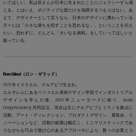
いてほしい。私は皆さんが日本に生まれたことにジェラシーすら感
じる。とはいえ、ポジティブな面だけを強調するつもりはない。あ
えて、デザイナーとして言うなら、日本のデザインに携わっている
方々には「小さな過ちを犯すことを恐れるな」、ということを伝え
たい。恐れずに、どんどん「大いなる挑戦」をしていってほしいと
願っている。
Ron Gilad（ロン・ギラッド）
1972 年イスラエル、テルアビブ生まれ。
エルサレムにあるベツァエル美術デザイン学院でインダストリアル
デザインを学んだ後、2001 年ニューヨークに移り、studio
Designfenziderを共同設立。現在は主にテルアビブとミラノを拠点に
活動。アート・ディレクション、プロダクトデザイン、展覧会、リ
ノベーションなど、活動の範囲は幅広く、ミニマリスティックであ
りながらも巧みで遊び心のあるアプローチにより、数々の企業とコ