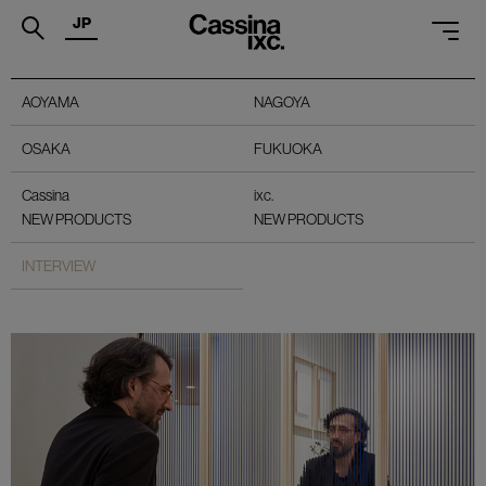
JP
.
2016 NEW EXHIBITION FALL
AOYAMA
NAGOYA
PRODUCTS
OSAKA
FUKUOKA
SERVICES
Cassina
ixc.
PROJECTS
NEW PRODUCTS
NEW PRODUCTS
MAGAZINE
INTERVIEW
SUPPORT
SHOPS
CATALOGUES
PROFESSIONAL
ONLINE STORE
お問合せ