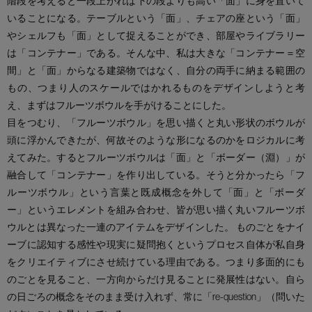
階段を考えると一段上がれば下の段よりも高い「面」に身を置いて
いることになる。テーブルという「面」、チェアの座という「面」
やシェルフも「面」として捉えることができ、部屋やライブラリー
は「コンテナー」である。そんな中、私は大きな「コンテナー＝空
間」と「面」からなる建築物ではなく、自分の両手に納まる範囲の
もの、つまり人のスケールではかれるものをデザインしようと考
え、まずはフルーツボウルを手がけることにした。
目をつむり、「フルーツボウル」を思い描くと丸い形状のボウルが
頭に浮かんできたが、何故そのような形になるのかをロジカルに考
えてみた。するとフルーツボウルは「面」と「ボーダー（淵）」が
融合して「コンテナー」を作り出している。そうと分かったら「フ
ルーツボウル」という言葉と既成概念を外して「面」と「ボーダ
ー」というエレメントを組み合わせ、皆が思い描く丸いフルーツボ
ウルとは異なった一連のアイテムをデザインした。 ものごとをナイ
ーブに認知する感性や現実に疑問抱くというプロセス自体が私自身
をクリエイティブにさせ続けている理由である。つまり多面的にも
のごとを見ること、一方向からだけ見ることに発展性はない。自ら
の日ごろの概念をそのまま受け入れず、常に「re-question」（問いた