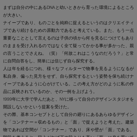
まずは自分の中にあるDNAと幼いときから育った環境によるところ
が大きい。
ナイーブであり、ものごとを純粋に捉えるというのはクリエイティ
ブであり続けるための原動力であると考えている。また、もう一点
重要なこととして言えるのは子供の頃から何を見るにつけてもあり
のままを受け入れるのではなく全て疑ってかかる事が多かった、親
の言うことでさえね。（笑）「何故これはこうなのだろう？」と常
に自問自答をし、簡単には信じず自ら探究する。
人は年を経るにつれ、様々なフィルターで物事を見るようになるが
私自身、偏った見方をせず、自ら探究するという姿勢を保ち続けナ
イーブであるように心がけている。この考え方がどのように私の作
品に反映されているのか、その一例を上げよう。
1999年に大学で学んだあと、NYに移って自分のデザインスタジオを
開設しないかという提案を受けた。
その際、基本コンセプトとして自分の廻りにあるあらゆるデザイン
を「コンテナー＝収めるもの」と「面」で捉えようと考えた。建築
物であれば空間が「コンテナー」であり、床や壁が「面」である。