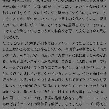
盆栽の例を上げると、ある日本の小学校で6歳の時から自分の盆栽を
学校の屋上で育て、盆栽の師が「この盆栽は、君たちの代だけで終
わるのではなくて、次の世代に受け継がれていくものなのだよ」と
いうことを言い聞かせていた。つまり日本の文化というのは、現世
だけでなく永遠に続く「時」というものを意識しており、それをし
っかりと伝承しているという点で私自身が育った文化とは全く異な
ると感じた。
たとえこのような教育が日本ではレアなケースであるとしてもこう
した土壌がこの文化には存在している。
今回季節柄断念した「四角
いスイカ」もそうだが、四角いスイカ作りも盆栽に通ずるものがあ
る。盆栽も四角いスイカもある意味「自然界」に人間が介在して行
き、一定の力を加えて不自然にデフォルメし、違う形を作り上げる
という点で共通している。やっていること自体は、植物を曲げたり
縛ったり、あるいはスイカを金属の箱に入れて育てたりとかなりア
グレッシブな物理的介入であるにもかかわらず、仕上がったものは
繊細であり、我々が持つ「自然」に対する通念を覆すものである。
私の国、イスラエルでは、果実の品種改良をする際、ミニトマトで
あれば普通のトマトの遺伝子を解析し、どうしたらニーズに応える