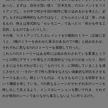
あった。まずは、自分が思い描く「日本文化」のエレメントをリス
トアップし、その中で何が今回の制作に取り込めるかを考えた。必
ずしもそれは精神的なものではなく、どちらかといえば「形」のあ
るもの、例えは形式的な「セレモニー」であったり「何かを作る工
芸的」なものであったりした。
その後、リストアップしたエレメントを12種類のミラー（正確に言
うと、2種のミラーを合わせた展示があるので11種）と組み合わせ、
それぞれに異なる11のストーリーを展開して行った。
これら11のストーリーはある時には組み合わされている要素とミラ
ーとの間にデザインや形などの直接的なつながりがあったり、別の
ときにはそれぞれが互いに「ものづくり」に関係していることを感
じさせたり･･･その一方で何ら意味をなさない抽象的な対比をさせる
ケースもあった。鏡というものは、そもそもものごとを投影すると
いう機能を有している。11の異なるシーンがそれぞれ次のシーンを
映し出して見えるよう、インスタレーションを繋いで行き、それぞ
れが個別のシーンでありながら孤立しないように作り上げた。