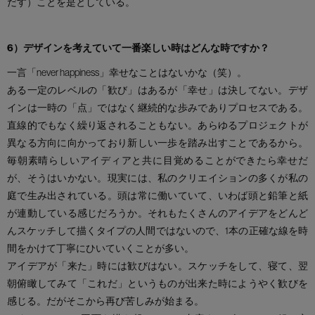
だす）ことを是としている。
6）デザインを考えていて一番楽しい時はどんな時ですか？
一言「never happiness」幸せなことはないかな（笑）。
ある一定のレベルの「歓び」はあるが「幸せ」は決してない。デザ
インは一時の「点」ではなく継続的な歩みでありプロセスである。
直線的でもなく繰り返されることもない。あらゆるプロジェクトが
異なる方向に向かっており新しい一歩を踏み出すことであるから。
毎朝素晴らしいアイディアと共に目覚めることができたら幸せだ
が、そうはいかない。現実には、私のクリエイションの多くが私の
庭で生み出されている。頭は常に働いていて、いわば頭と鉛筆と紙
が連動している感じだろうか。それもたくさんのアイデアをどんど
んスケッチして描くタイプの人間ではないので、1本の正確な線を時
間をかけて丁寧にひいていくことが多い。
アイデアが「来た」時には歓びはない。スケッチをして、寝て、翌
朝俯瞰してみて「これだ」というものが出来た時にようやく歓びを
感じる。だがそこから再び苦しみが始まる。