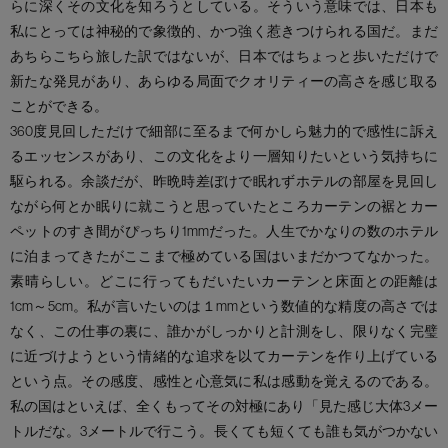
らに深くその文化を知ろうとしている。そういう意味では、日本も
私にとっては神秘的で象徴的、かつ強く惹きつけられる国だ。まだ
あちらこちら旅した訳ではないが、日本ではちょっと歩いただけで
新たな発見があり、あらゆる局面でクオリティーの高さを感じ取る
ことができる。
360度見回しただけで細部に至るまで何かしら魅力的で感性に訴え
るエッセンスがあり、この文化をより一層知りたいという気持ちに
駆られる。余談だが、昨晩時差ぼけで眠れずホテルの部屋を見回し
ながら何とか眠りに就こうと思っていたところカーテンの裾とカー
ペットのすき間がぴっちり1mmだった。人生でかなりの数のホテル
に泊まってきたがここまで極めている国はいまだかつてなかった。
素晴らしい。どこに行ってもだいたいカーテンと床面との距離は
1cm～5cm。私が言いたいのは１mmという数値的な精度の高さでは
なく、この仕事の裏に、誰かがしっかりと計測をし、限りなく完璧
に近づけようという情緒的な追求を以てカーテンを作り上げている
という点。その感度、感性と心意気に私は感動を覚えるのである。
私の国はといえば、全くもってその対極にあり「見た感じ大体3メー
トルだな。3メートルで行こう。長くても短くても誰も気がつかない