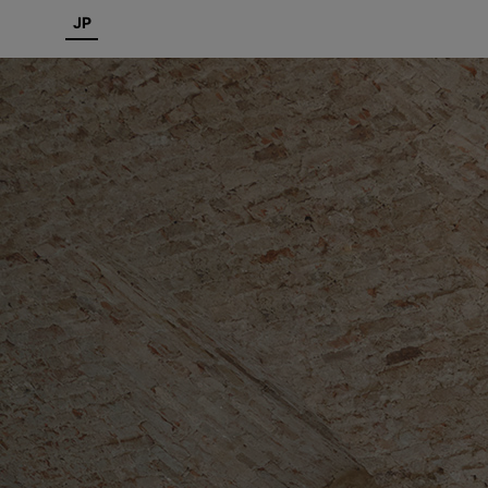
JP
.
PRODUCTS
SERVICES
PROJECTS
MAGAZINE
SUPPORT
SHOPS
CATALOGUES
PROFESSIONAL
ONLINE STORE
お問合せ