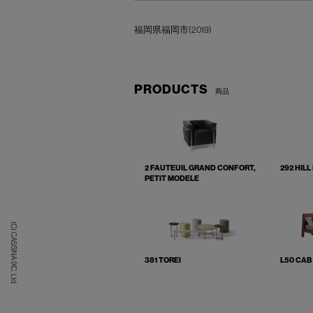
福岡県福岡市(2019)
PRODUCTS
商品
2 FAUTEUIL GRAND CONFORT,
292 HILL
PETIT MODELE
(C) CASSINA IXC. Ltd.
381 TOREI
L50 CAB