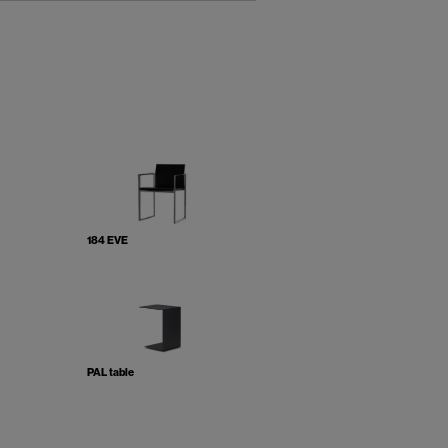
184 EVE
PAL table