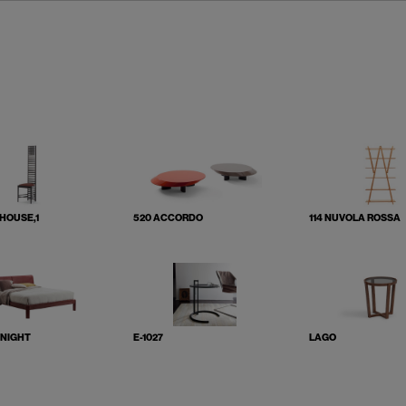
 HOUSE,1
520 ACCORDO
114 NUVOLA ROSSA
 NIGHT
E-1027
LAGO