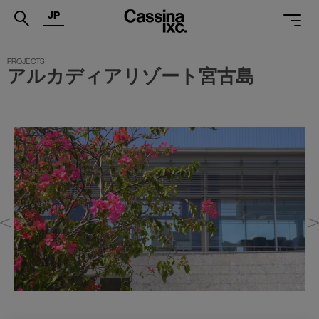
JP
.
アルカディアリゾート宮古島
PRODUCTS
SERVICES
PROJECTS
MAGAZINE
SUPPORT
SHOPS
CATALOGUES
PROFESSIONAL
ONLINE STORE
お問合せ