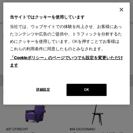
当サイトではクッキーを使用しています
当社では、ウェブサイトでの体験を向上させ、お客様にあっ
たコンテンツや広告のご提供や、トラフィックを分析するた
沖縄県(2023)
めにクッキーを使用しています。OKを押すことでお客様は
HP：
https://miyako.arc-resort.jp/
これらの利用条件に同意したものとみなされます。
建築設計：山﨑壮一建築設計事務所
「Cookieポリシー」のページでいつでも設定を変更いただけ
インテリアコーディネート：Cassina IXC
ます
PRODUCTS
詳細設定
OK
PRODUCTS
商品
637 UTRECHT
834 CICOGNINO