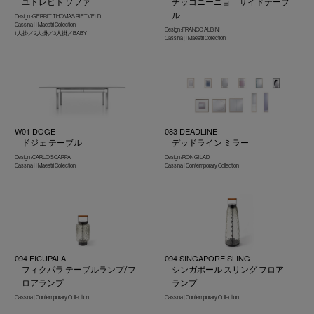
ユトレヒト ソファ
チッコニーニョ サイドテーブ
ル
Design : GERRIT THOMAS RIETVELD
Cassina | I Maestri Collection
Design : FRANCO ALBINI
1人掛／2人掛／3人掛／BABY
Cassina | I Maestri Collection
W01 DOGE
083 DEADLINE
ドジェ テーブル
デッドライン ミラー
Design : CARLO SCARPA
Design : RON GILAD
Cassina | I Maestri Collection
Cassina | Contemporary Collection
094 FICUPALA
094 SINGAPORE SLING
フィクパラ テーブルランプ/フ
シンガポール スリング フロア
ロアランプ
ランプ
Cassina | Contemporary Collection
Cassina | Contemporary Collection