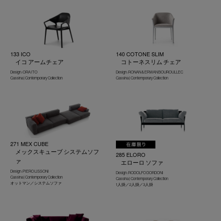
133 ICO
140 COTONE SLIM
イコ アームチェア
コトーネスリム チェア
Design : ORA ITO
Design : RONAN & ERWAN BOUROULLEC
Cassina | Contemporary Collection
Cassina | Contemporary Collection
271 MEX CUBE
メックスキューブ システムソフ
285 ELORO
ァ
エローロ ソファ
Design : PIERO LISSONI
Design : RODOLFO DORDONI
Cassina | Contemporary Collection
Cassina | Contemporary Collection
オットマン／システムソファ
1人掛／2人掛／3人掛