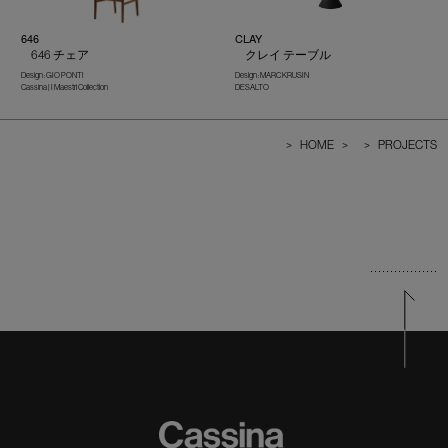
646
CLAY
646 チェア
クレイ テーブル
Design : GIO PONTI
Design : MARC KRUSIN
Cassina | I Maestri Collection
DESALTO
>
HOME
>
>
PROJECTS