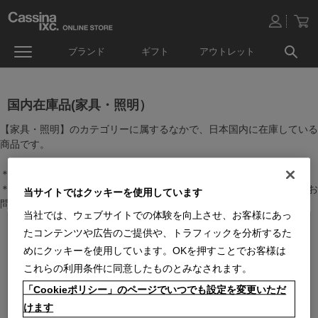
ブランド
ギフト
アウトレット
国内在庫品(家具・照明）
【家具・照明】のカテゴリーに属するなかで、日本国内に在庫している
商品です。
＊絞り込み機能で商品検索することができます。
＊全店舗で在庫を共有しておりますので、最新の在庫状況についてはお
当サイトではクッキーを使用しています
問い合わせください。
当社では、ウェブサイトでの体験を向上させ、お客様にあっ
たコンテンツや広告のご提供や、トラフィックを分析するた
めにクッキーを使用しています。OKを押すことでお客様は
これらの利用条件に同意したものとみなされます。
「Cookieポリシー」のページでいつでも設定を変更いただ
けます