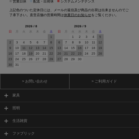
■
■
■
営業日休
配送・出荷休
システムメンテナンス
上記色のついた定休日には、メールの返信及び商品の出荷は出来ませんのでご
了承下さい。直営店舗の営業時間は
休業日のお知らせ
をご覧ください。
2026 / 8
2026 / 9
日
月
火
水
木
金
土
日
月
火
水
木
金
土
1
1
2
3
4
5
2
3
4
5
6
7
8
6
7
8
9
10
11
12
9
10
11
12
13
14
15
13
14
15
16
17
18
19
16
17
18
19
20
21
22
20
21
22
23
24
25
26
23
24
25
26
27
28
29
27
28
29
30
30
31
> お問い合わせ
> ご利用ガイド
家具
照明
生活雑貨
ファブリック