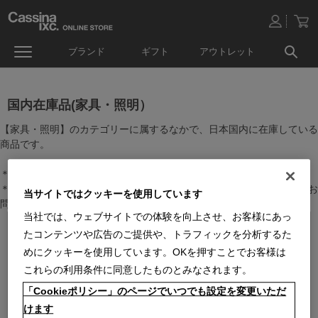
ブランド
ギフト
アウトレット
国内在庫品(家具・照明）
【家具・照明】のカテゴリーに属するなかで、日本国内に在庫している
商品です。
＊絞り込み機能で商品検索することができます。
＊全店舗で在庫を共有しておりますので、最新の在庫状況についてはお
当サイトではクッキーを使用しています
問い合わせください。
当社では、ウェブサイトでの体験を向上させ、お客様にあっ
たコンテンツや広告のご提供や、トラフィックを分析するた
めにクッキーを使用しています。OKを押すことでお客様は
これらの利用条件に同意したものとみなされます。
「Cookieポリシー」のページでいつでも設定を変更いただ
けます