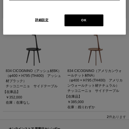
並べ替え：
詳細設定
OK
2
件あります
834 CICOGNINO（アッシュ材BK）
834 CICOGNINO（アメリカンウォ
ールナット材NA）
（φ400 × H795 (TH400) アッシュ
（φ400 × H795 (TH400) アメリカ
材ブラック）
ンウォールナット材ナチュラル）
チッコニーニョ サイドテーブル
チッコニーニョ サイドテーブル
【在庫品】
【在庫品】
￥352,000
￥385,000
在庫：在庫なし
在庫：残りわずか
2
件あります
オンラインストア 営業日カレンダー