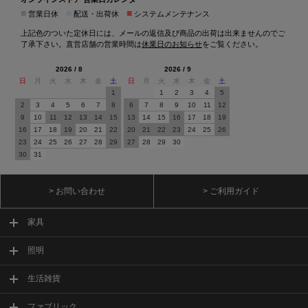
■
■
■
営業日休
配送・出荷休
システムメンテナンス
上記色のついた定休日には、メールの返信及び商品の出荷は出来ませんのでご
了承下さい。直営店舗の営業時間は
休業日のお知らせ
をご覧ください。
2026 / 8
2026 / 9
日
月
火
水
木
金
土
日
月
火
水
木
金
土
1
1
2
3
4
5
2
3
4
5
6
7
8
6
7
8
9
10
11
12
9
10
11
12
13
14
15
13
14
15
16
17
18
19
16
17
18
19
20
21
22
20
21
22
23
24
25
26
23
24
25
26
27
28
29
27
28
29
30
30
31
> お問い合わせ
> ご利用ガイド
家具
照明
生活雑貨
ファブリック