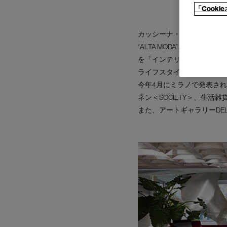
「Cook
カッシーナ・イクスシーでは
“ALTA MODA”とは
を「インテリアのオートク
ライフスタイルにフィット
今年4月にミラノで発表されたソフ
ネン＜SOCIETY＞、生
また、アートギャラリーDE