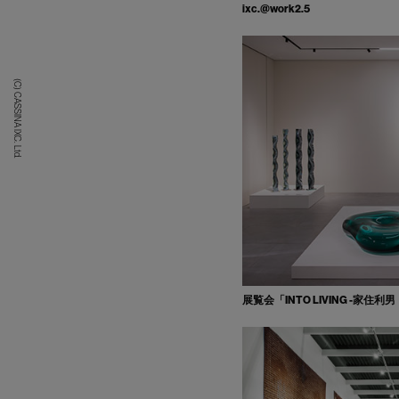
ixc.@work2.5
(C) CASSINA IXC. Ltd.
展覧会「INTO LIVING -家住