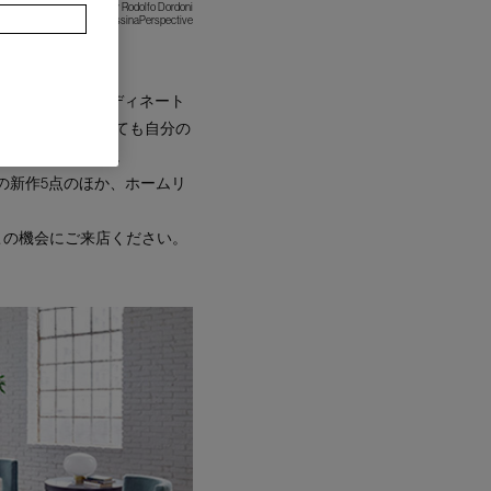
designed by Rodolfo Dordoni
#TheCassinaPerspective
によるトータルコーディネート
暮らす空間においても自分の
込められています。
EL＞の新作5点のほか、ホームリ
ひこの機会にご来店ください。