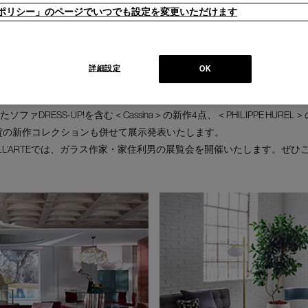
ieポリシー」のページでいつでも設定を変更いただけます
、10月3日(木)より新作展示会を開催いたします。
、イタリア語で「オートクチュール」を意味します。カッシーナ・イクスシー
詳細設定
OK
チュール」に例え、ファッションで自分らしさを表現するように、日々
するオリジナルのコーディネートを楽しんでいただきたいという想いが
ァDRESS-UP!を含む＜Cassina＞の新作4点、＜PHILIPPE HUR
活雑貨の新作コレクションも併せて展示発表いたします。
LL’ARTEでは、ガラス作家・家住利男の展覧会を開催いたします。ぜ