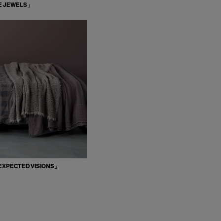
 JEWELS」
UNEXPECTED VISIONS」