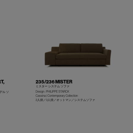
+
+
T,
235/236 MISTER
ミスター システム ソファ
Design : PHILIPPE STARCK
デル ソ
Cassina | Contemporary Collection
2人掛／3人掛／オットマン／システムソファ
+
+