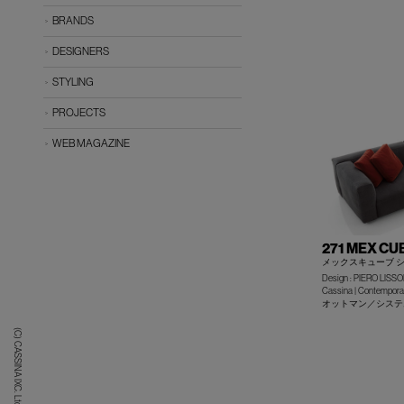
BRANDS
DESIGNERS
STYLING
PROJECTS
WEB MAGAZINE
271 MEX CU
メックスキューブ 
Design : PIERO LISSO
Cassina | Contemporar
オットマン／システ
(C) CASSINA IXC. Ltd.