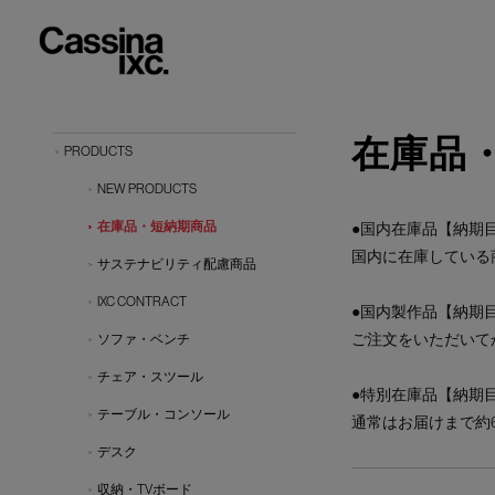
在庫品
PRODUCTS
NEW PRODUCTS
在庫品・短納期商品
●国内在庫品【納期目
国内に在庫している
サステナビリティ配慮商品
IXC CONTRACT
●国内製作品【納期目
ご注文をいただいて
ソファ・ベンチ
チェア・スツール
●特別在庫品【納期目
テーブル・コンソール
通常はお届けまで約
デスク
収納・TVボード