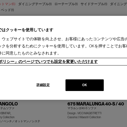
トマン(6)
ダイニングテーブル(1)
ローテーブル(1)
サイドテーブル(1)
ダイニングチ
ベッド(1)
sina(6)
IXC(11)
interstuhl(1)
2週間［国内在庫品］(2)
1-3ヵ月［国内製作品］(6)
ではクッキーを使用しています
、ウェブサイトでの体験を向上させ、お客様にあったコンテンツや広告
ックを分析するためにクッキーを使用しています。OKを押すことでお客
件に同意したものとみなされます。
ieポリシー」のページでいつでも設定を変更いただけます
詳細設定
OK
DANGOLO
675 MARALUNGA 40-S / 40
ステムソファ
マラルンガ40-S ソファ
 BINFAR_
Design : VICO MAGISTRETTI
y Collection
Cassina | I Maestri Collection
人掛／ベンチ／オットマン／システ