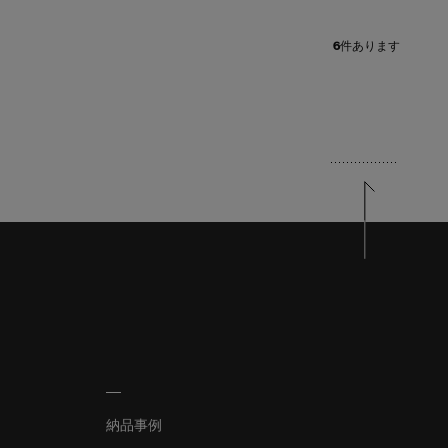
6
件あります
納品事例