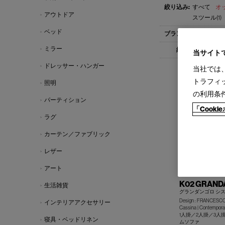
すべて
オッ
アウトドア
スツール(1)
ベッド
すべて
Cas
ミラー
すべて
1-
当サイト
ドレッサー・ハンガー
当社では
トラフィ
照明
の利用条
パーティション
「Cook
ラグ
カーテン／ファブリック
レザー
アート
K02 GRAN
生活雑貨
グランダンゴロ シ
Design : FRANCESCO
インテリアアクセサリー
Cassina | Contemporar
1人掛／2人掛／3
寝具・ベッドリネン
ムソファ