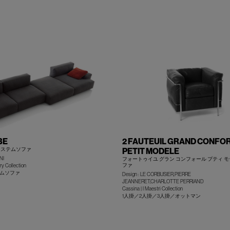
+
BE
2 FAUTEUIL GRAND CONFOR
システムソファ
PETIT MODELE
NI
フォートゥイユ グラン コンフォール プティ モ
ファ
y Collection
ムソファ
Design : LE CORBUSIER,PIERRE
JEANNERET,CHARLOTTE PERRIAND
Cassina | I Maestri Collection
1人掛／2人掛／3人掛／オットマン
+