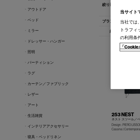
すべて
ベン
アウトドア
スツール(1)
当サイト
ベッド
すべて
Cas
当社では
トラフィ
ミラー
すべて
1-
の利用条
ドレッサー・ハンガー
「Cook
照明
パーティション
ラグ
カーテン／ファブリック
レザー
アート
253 NEST
生活雑貨
ネスト スツール／
Design : PIERO LISSO
インテリアアクセサリー
Cassina | Contemporar
寝具・ベッドリネン