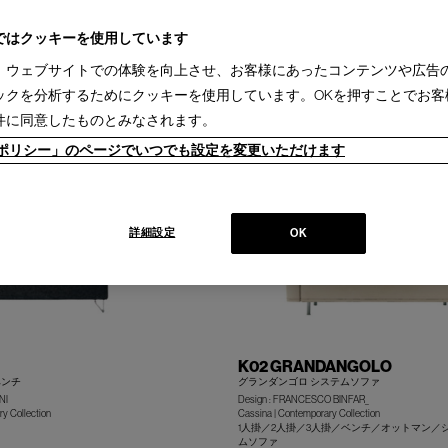
チ (2)
ダイニングテーブル(1)
ローテーブル(1)
サイドテーブル(1)
ダイニングチェア
ベッド(1)
ではクッキーを使用しています
sina(2)
IXC(7)
、ウェブサイトでの体験を向上させ、お客様にあったコンテンツや広告
ックを分析するためにクッキーを使用しています。OKを押すことでお客
2週間［国内在庫品］(1)
1-3ヵ月［国内製作品］(2)
件に同意したものとみなされます。
ieポリシー」のページでいつでも設定を変更いただけます
詳細設定
OK
K02 GRANDANGOLO
ベンチ
グランダンゴロ システムソファ
NI
Design : FRANCESCO BINFAR_
y Collection
Cassina | Contemporary Collection
1人掛／2人掛／3人掛／ベンチ／オットマン／
ムソファ