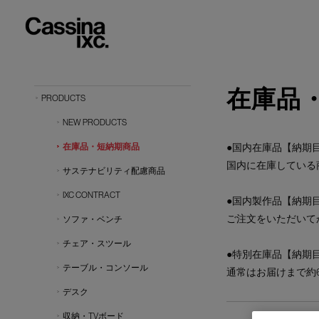
在庫品
PRODUCTS
NEW PRODUCTS
在庫品・短納期商品
●国内在庫品【納期目
国内に在庫している
サステナビリティ配慮商品
IXC CONTRACT
●国内製作品【納期目
ご注文をいただいて
ソファ・ベンチ
チェア・スツール
●特別在庫品【納期目
テーブル・コンソール
通常はお届けまで約
デスク
収納・TVボード