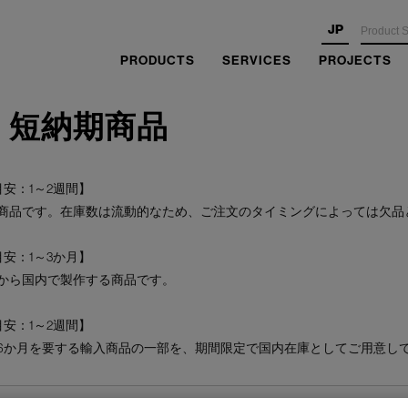
JP
PRODUCTS
SERVICES
PROJECTS
・短納期商品
安：1～2週間】
商品です。在庫数は流動的なため、ご注文のタイミングによっては欠品
安：1～3か月】
から国内で製作する商品です。
安：1～2週間】
6か月を要する輸入商品の一部を、期間限定で国内在庫としてご用意し