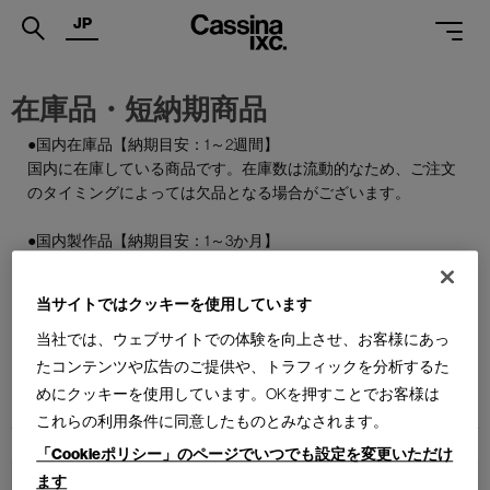
JP
.
在庫品・短納期商品
PRODUCTS
●国内在庫品【納期目安：1～2週間】
国内に在庫している商品です。在庫数は流動的なため、ご注文
SERVICES
のタイミングによっては欠品となる場合がございます。
PROJECTS
●国内製作品【納期目安：1～3か月】
MAGAZINE
ご注文をいただいてから国内で製作する商品です。
当サイトではクッキーを使用しています
SUPPORT
●特別在庫品【納期目安：1～2週間】
通常はお届けまで約6か月を要する輸入商品の一部を、期間限
当社では、ウェブサイトでの体験を向上させ、お客様にあっ
SHOPS
定で国内在庫としてご用意しております。数量限定のため、な
たコンテンツや広告のご提供や、トラフィックを分析するた
くなり次第終了となります。
めにクッキーを使用しています。OKを押すことでお客様は
CATALOGUES
これらの利用条件に同意したものとみなされます。
PROFESSIONAL
「Cookieポリシー」のページでいつでも設定を変更いただけ
ます
ONLINE STORE
お問合せ