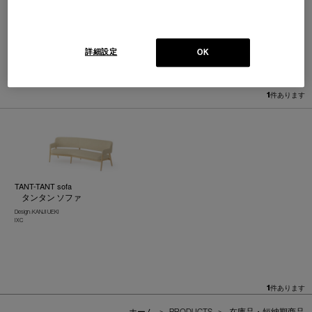
詳細設定
OK
並べ替え：
1
件あります
TANT-TANT sofa
タンタン ソファ
Design : KANJI UEKI
IXC
1
件あります
ホーム
>
PRODUCTS
>
在庫品・短納期商品