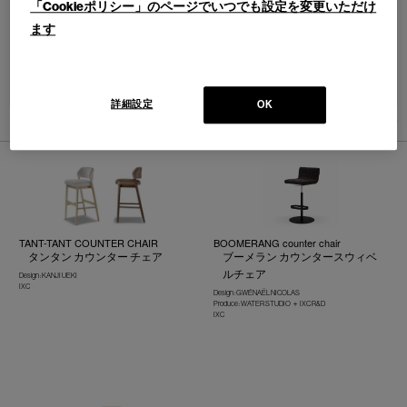
「Cookieポリシー」のページでいつでも設定を変更いただけ
ます
並べ替え：
詳細設定
OK
4
件あります
TANT-TANT COUNTER CHAIR
BOOMERANG counter chair
タンタン カウンター チェア
ブーメラン カウンタースウィベ
ルチェア
Design : KANJI UEKI
IXC
Design : GWÉNAËL NICOLAS
Produce : WATER STUDIO ＋ IXC R&D
IXC