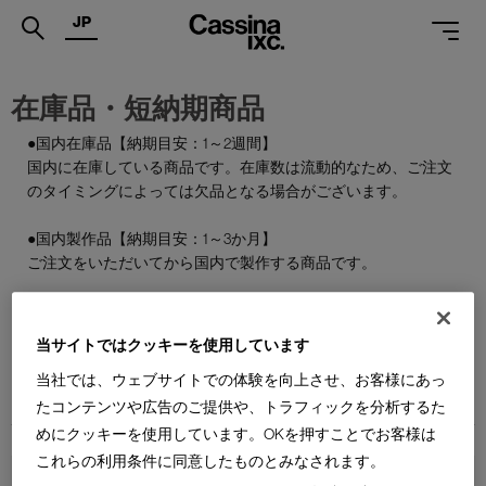
JP
.
在庫品・短納期商品
PRODUCTS
●国内在庫品【納期目安：1～2週間】
国内に在庫している商品です。在庫数は流動的なため、ご注文
SERVICES
のタイミングによっては欠品となる場合がございます。
PROJECTS
●国内製作品【納期目安：1～3か月】
MAGAZINE
ご注文をいただいてから国内で製作する商品です。
SUPPORT
●特別在庫品【納期目安：1～2週間】
通常はお届けまで約6か月を要する輸入商品の一部を、期間限
当サイトではクッキーを使用しています
SHOPS
定で国内在庫としてご用意しております。数量限定のため、な
当社では、ウェブサイトでの体験を向上させ、お客様にあっ
くなり次第終了となります。
CATALOGUES
たコンテンツや広告のご提供や、トラフィックを分析するた
めにクッキーを使用しています。OKを押すことでお客様は
PROFESSIONAL
これらの利用条件に同意したものとみなされます。
ONLINE STORE
お問合せ